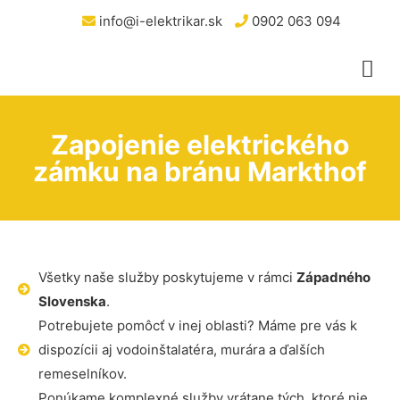
info@i-elektrikar.sk
0902 063 094
Zapojenie elektrického
zámku na bránu Markthof
Všetky naše služby poskytujeme v rámci
Západného
Slovenska
.
Potrebujete pomôcť v inej oblasti? Máme pre vás k
dispozícii aj vodoinštalatéra, murára a ďalších
remeselníkov.
Ponúkame komplexné služby vrátane tých, ktoré nie