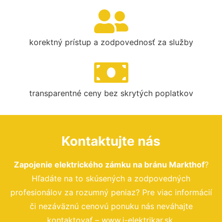
korektný prístup a zodpovednosť za služby
transparentné ceny bez skrytých poplatkov
Kontaktujte nás
Zapojenie elektrického zámku na bránu Markthof
?
Hľadáte na to skúsených a zodpovedných
profesionálov za rozumný peniaz? Pre viac informácií
či nezáväznú cenovú ponuku nás neváhajte
kontaktovať – www.i-elektrikar.sk.