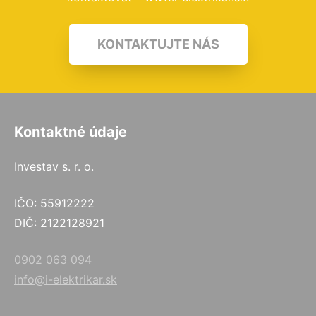
KONTAKTUJTE NÁS
Kontaktné údaje
Investav s. r. o.
IČO: 55912222
DIČ: 2122128921
0902 063 094
info@i-elektrikar.sk