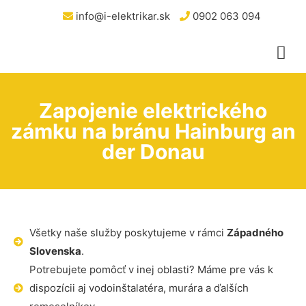
info@i-elektrikar.sk
0902 063 094
Zapojenie elektrického
zámku na bránu Hainburg an
der Donau
Všetky naše služby poskytujeme v rámci
Západného
Slovenska
.
Potrebujete pomôcť v inej oblasti? Máme pre vás k
dispozícii aj vodoinštalatéra, murára a ďalších