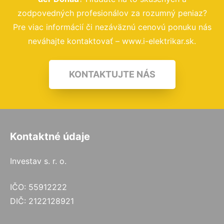
zodpovedných profesionálov za rozumný peniaz?
Pre viac informácií či nezáväznú cenovú ponuku nás
neváhajte kontaktovať – www.i-elektrikar.sk.
KONTAKTUJTE NÁS
Kontaktné údaje
Investav s. r. o.
IČO: 55912222
DIČ: 2122128921