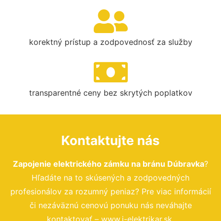
korektný prístup a zodpovednosť za služby
transparentné ceny bez skrytých poplatkov
Kontaktujte nás
Zapojenie elektrického zámku na bránu Dúbravka
?
Hľadáte na to skúsených a zodpovedných
profesionálov za rozumný peniaz? Pre viac informácií
či nezáväznú cenovú ponuku nás neváhajte
kontaktovať – www.i-elektrikar.sk.