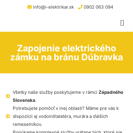
info@i-elektrikar.sk
0902 063 094
Zapojenie elektrického
zámku na bránu Dúbravka
Všetky naše služby poskytujeme v rámci
Západného
Slovenska
.
Potrebujete pomôcť v inej oblasti? Máme pre vás k
dispozícii aj vodoinštalatéra, murára a ďalších
remeselníkov.
Ponúkame komplexné služby vrátane tých, ktoré nie