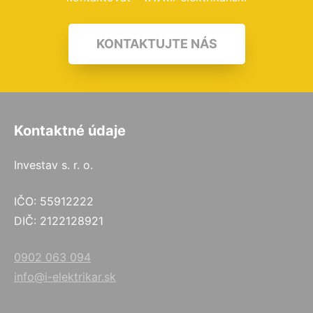
KONTAKTUJTE NÁS
Kontaktné údaje
Investav s. r. o.
IČO: 55912222
DIČ: 2122128921
0902 063 094
info@i-elektrikar.sk