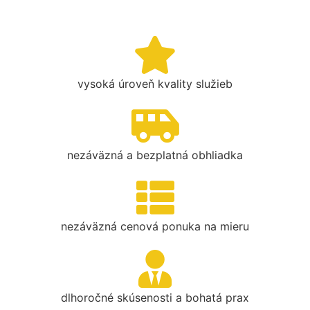
vysoká úroveň kvality služieb
nezáväzná a bezplatná obhliadka
nezáväzná cenová ponuka na mieru
dlhoročné skúsenosti a bohatá prax