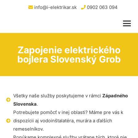
info@i-elektrikar.sk
0902 063 094
Zapojenie elektrického
bojlera Slovenský Grob
Všetky naše služby poskytujeme v rámci
Západného
Slovenska
.
Potrebujete pomôcť v inej oblasti? Máme pre vás k
dispozícii aj vodoinštalatéra, murára a ďalších
remeselníkov.
Ponúkame komplexné služby vrátane tých, ktoré nie