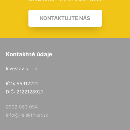
KONTAKTUJTE NÁS
Kontaktné údaje
Investav s. r. o.
IČO: 55912222
DIČ: 2122128921
0902 063 094
info@i-elektrikar.sk