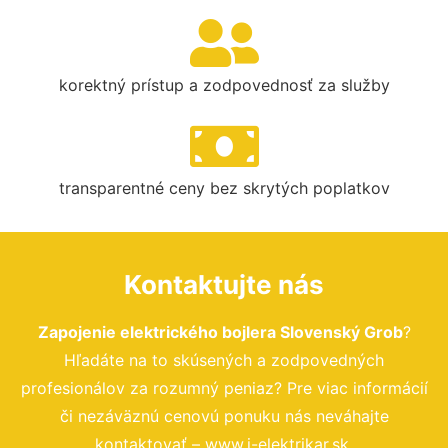
korektný prístup a zodpovednosť za služby
transparentné ceny bez skrytých poplatkov
Kontaktujte nás
Zapojenie elektrického bojlera Slovenský Grob
?
Hľadáte na to skúsených a zodpovedných
profesionálov za rozumný peniaz? Pre viac informácií
či nezáväznú cenovú ponuku nás neváhajte
kontaktovať – www.i-elektrikar.sk.