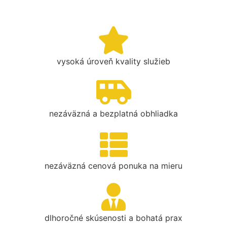
vysoká úroveň kvality služieb
nezáväzná a bezplatná obhliadka
nezáväzná cenová ponuka na mieru
dlhoročné skúsenosti a bohatá prax