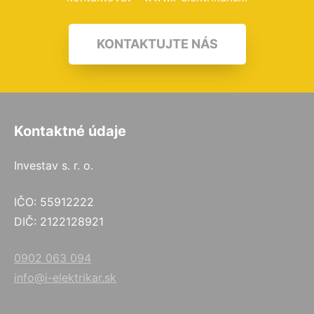
KONTAKTUJTE NÁS
Kontaktné údaje
Investav s. r. o.
IČO: 55912222
DIČ: 2122128921
0902 063 094
info@i-elektrikar.sk