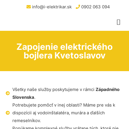
info@i-elektrikar.sk
0902 063 094
Zapojenie elektrického
bojlera Kvetoslavov
Všetky naše služby poskytujeme v rámci
Západného
Slovenska
.
Potrebujete pomôcť v inej oblasti? Máme pre vás k
dispozícii aj vodoinštalatéra, murára a ďalších
remeselníkov.
Ponúkame komplexné služby vrátane tých, ktoré nie