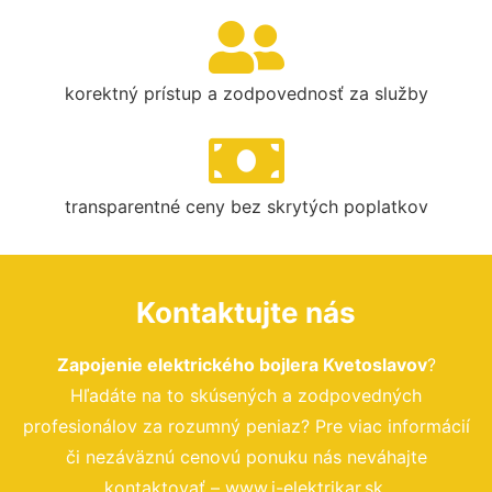
korektný prístup a zodpovednosť za služby
transparentné ceny bez skrytých poplatkov
Kontaktujte nás
Zapojenie elektrického bojlera Kvetoslavov
?
Hľadáte na to skúsených a zodpovedných
profesionálov za rozumný peniaz? Pre viac informácií
či nezáväznú cenovú ponuku nás neváhajte
kontaktovať – www.i-elektrikar.sk.