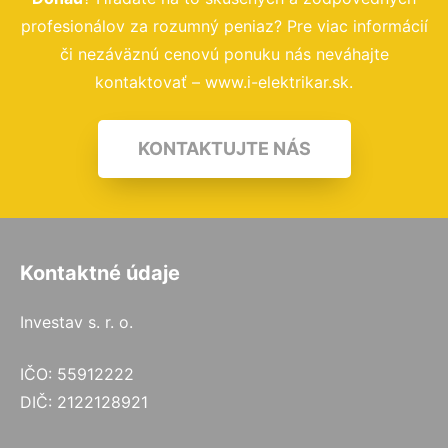
profesionálov za rozumný peniaz? Pre viac informácií
či nezáväznú cenovú ponuku nás neváhajte
kontaktovať – www.i-elektrikar.sk.
KONTAKTUJTE NÁS
Kontaktné údaje
Investav s. r. o.
IČO: 55912222
DIČ: 2122128921