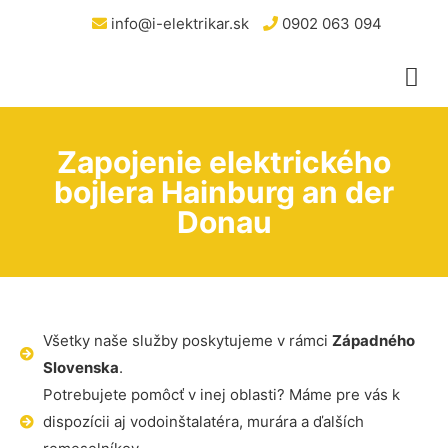
info@i-elektrikar.sk
0902 063 094
Zapojenie elektrického
bojlera Hainburg an der
Donau
Všetky naše služby poskytujeme v rámci
Západného
Slovenska
.
Potrebujete pomôcť v inej oblasti? Máme pre vás k
dispozícii aj vodoinštalatéra, murára a ďalších