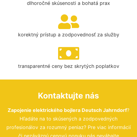
dlhoročné skúsenosti a bohatá prax
korektný prístup a zodpovednosť za služby
transparentné ceny bez skrytých poplatkov
Kontaktujte nás
Zapojenie elektrického bojlera Deutsch Jahrndorf
?
Hľadáte na to skúsených a zodpovedných
profesionálov za rozumný peniaz? Pre viac informácií
či nezáväznú cenovú ponuku nás neváhajte