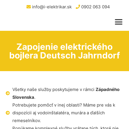
info@i-elektrikar.sk
0902 063 094
Zapojenie elektrického
bojlera Deutsch Jahrndorf
Všetky naše služby poskytujeme v rámci
Západného
Slovenska
.
Potrebujete pomôcť v inej oblasti? Máme pre vás k
dispozícii aj vodoinštalatéra, murára a ďalších
remeselníkov.
Ponúkame komplexné služby vrátane tých, ktoré nie