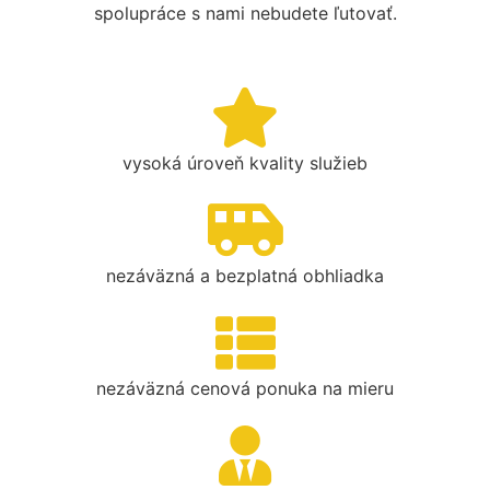
spolupráce s nami nebudete ľutovať.
vysoká úroveň kvality služieb
nezáväzná a bezplatná obhliadka
nezáväzná cenová ponuka na mieru