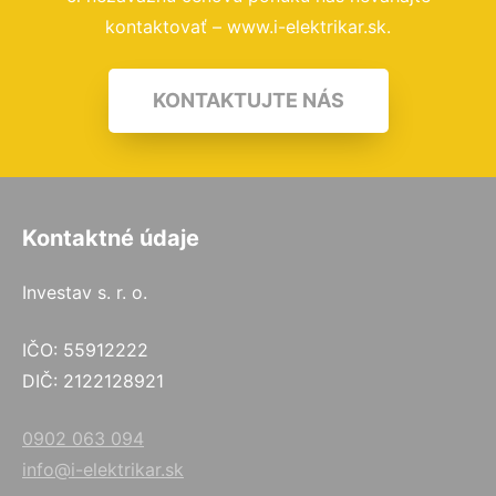
kontaktovať – www.i-elektrikar.sk.
KONTAKTUJTE NÁS
Kontaktné údaje
Investav s. r. o.
IČO: 55912222
DIČ: 2122128921
0902 063 094
info@i-elektrikar.sk