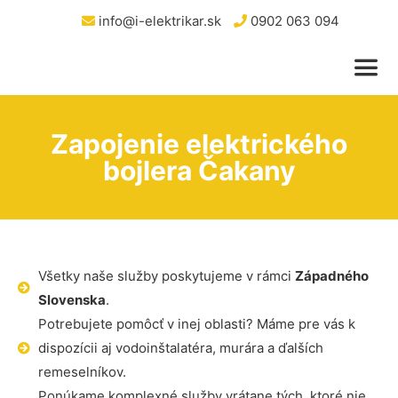
info@i-elektrikar.sk
0902 063 094
Zapojenie elektrického
bojlera Čakany
Všetky naše služby poskytujeme v rámci
Západného
Slovenska
.
Potrebujete pomôcť v inej oblasti? Máme pre vás k
dispozícii aj vodoinštalatéra, murára a ďalších
remeselníkov.
Ponúkame komplexné služby vrátane tých, ktoré nie