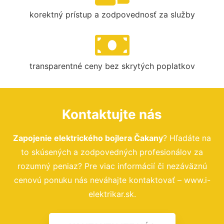
korektný prístup a zodpovednosť za služby
transparentné ceny bez skrytých poplatkov
Kontaktujte nás
Zapojenie elektrického bojlera Čakany
? Hľadáte na
to skúsených a zodpovedných profesionálov za
rozumný peniaz? Pre viac informácií či nezáväznú
cenovú ponuku nás neváhajte kontaktovať – www.i-
elektrikar.sk.