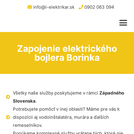
info@i-elektrikar.sk
0902 063 094
Zapojenie elektrického
bojlera Borinka
Všetky naše služby poskytujeme v rámci
Západného
Slovenska
.
Potrebujete pomôcť v inej oblasti? Máme pre vás k
dispozícii aj vodoinštalatéra, murára a ďalších
remeselníkov.
Ponúkame komplexné služby vrátane tých, ktoré nie