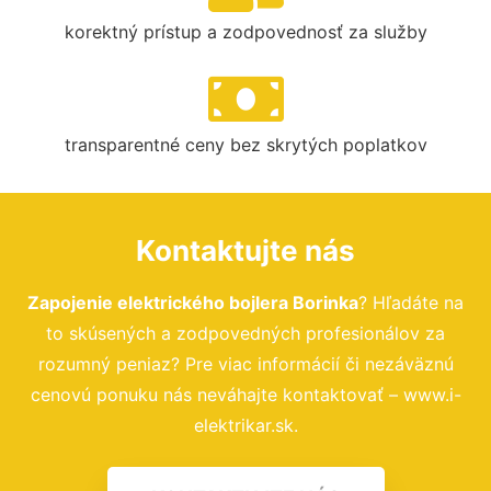
korektný prístup a zodpovednosť za služby
transparentné ceny bez skrytých poplatkov
Kontaktujte nás
Zapojenie elektrického bojlera Borinka
? Hľadáte na
to skúsených a zodpovedných profesionálov za
rozumný peniaz? Pre viac informácií či nezáväznú
cenovú ponuku nás neváhajte kontaktovať – www.i-
elektrikar.sk.