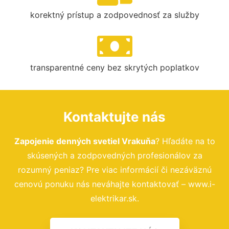
korektný prístup a zodpovednosť za služby
transparentné ceny bez skrytých poplatkov
Kontaktujte nás
Zapojenie denných svetiel Vrakuňa
? Hľadáte na to
skúsených a zodpovedných profesionálov za
rozumný peniaz? Pre viac informácií či nezáväznú
cenovú ponuku nás neváhajte kontaktovať – www.i-
elektrikar.sk.