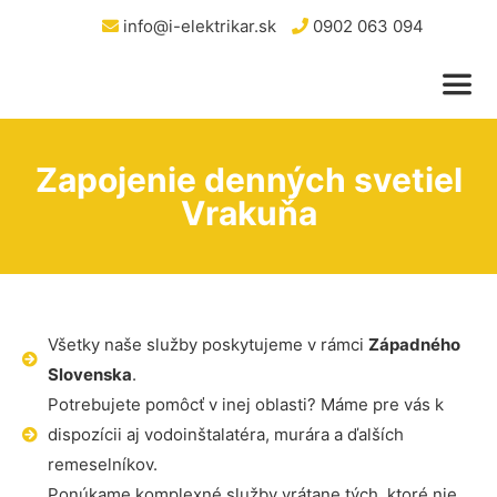
info@i-elektrikar.sk
0902 063 094
Zapojenie denných svetiel
Vrakuňa
Všetky naše služby poskytujeme v rámci
Západného
Slovenska
.
Potrebujete pomôcť v inej oblasti? Máme pre vás k
dispozícii aj vodoinštalatéra, murára a ďalších
remeselníkov.
Ponúkame komplexné služby vrátane tých, ktoré nie