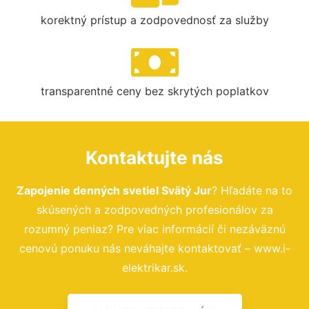
korektný prístup a zodpovednosť za služby
transparentné ceny bez skrytých poplatkov
Kontaktujte nás
Zapojenie denných svetiel Svätý Jur
? Hľadáte na to
skúsených a zodpovedných profesionálov za
rozumný peniaz? Pre viac informácií či nezáväznú
cenovú ponuku nás neváhajte kontaktovať – www.i-
elektrikar.sk.