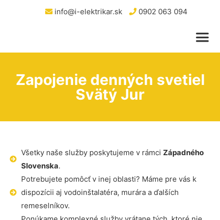
info@i-elektrikar.sk
0902 063 094
Zapojenie denných svetiel
Svätý Jur
Všetky naše služby poskytujeme v rámci
Západného
Slovenska
.
Potrebujete pomôcť v inej oblasti? Máme pre vás k
dispozícii aj vodoinštalatéra, murára a ďalších
remeselníkov.
Ponúkame komplexné služby vrátane tých, ktoré nie