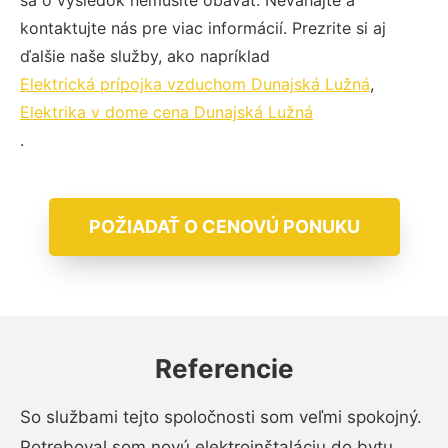
sa o výsledok nemusíte obávať. Neváhajte a
kontaktujte nás pre viac informácií. Prezrite si aj
ďalšie naše služby, ako napríklad
Elektrická prípojka vzduchom Dunajská Lužná
,
Elektrika v dome cena Dunajská Lužná
.
POŽIADAŤ O CENOVÚ PONUKU
Referencie
So službami tejto spoločnosti som veľmi spokojný.
Potreboval som novú elektroinštaláciu do bytu,