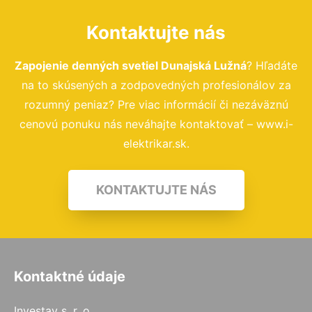
Kontaktujte nás
Zapojenie denných svetiel Dunajská Lužná
? Hľadáte
na to skúsených a zodpovedných profesionálov za
rozumný peniaz? Pre viac informácií či nezáväznú
cenovú ponuku nás neváhajte kontaktovať – www.i-
elektrikar.sk.
KONTAKTUJTE NÁS
Kontaktné údaje
Investav s. r. o.