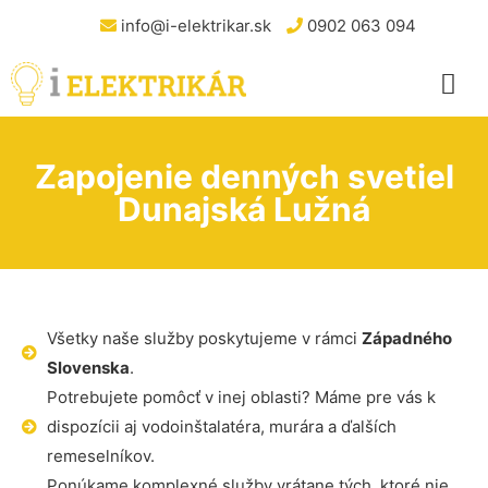
info@i-elektrikar.sk
0902 063 094
Zapojenie denných svetiel
Dunajská Lužná
Všetky naše služby poskytujeme v rámci
Západného
Slovenska
.
Potrebujete pomôcť v inej oblasti? Máme pre vás k
dispozícii aj vodoinštalatéra, murára a ďalších
remeselníkov.
Ponúkame komplexné služby vrátane tých, ktoré nie