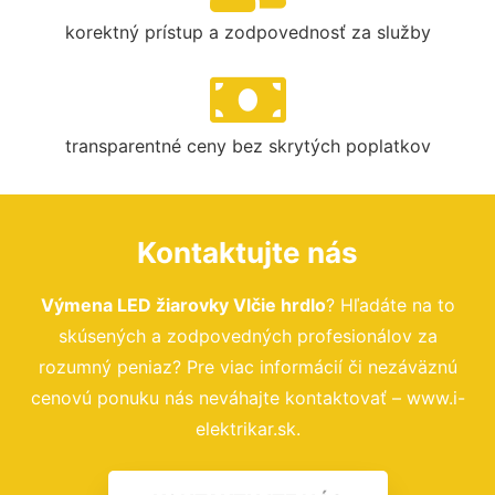
korektný prístup a zodpovednosť za služby
transparentné ceny bez skrytých poplatkov
Kontaktujte nás
Výmena LED žiarovky Vlčie hrdlo
? Hľadáte na to
skúsených a zodpovedných profesionálov za
rozumný peniaz? Pre viac informácií či nezáväznú
cenovú ponuku nás neváhajte kontaktovať – www.i-
elektrikar.sk.