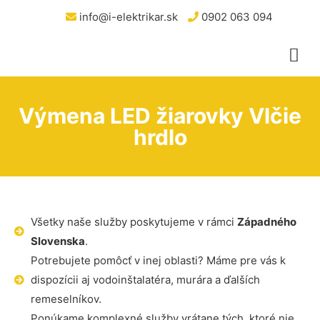
info@i-elektrikar.sk
0902 063 094
Výmena LED žiarovky Vlčie
hrdlo
Všetky naše služby poskytujeme v rámci
Západného
Slovenska
.
Potrebujete pomôcť v inej oblasti? Máme pre vás k
dispozícii aj vodoinštalatéra, murára a ďalších
remeselníkov.
Ponúkame komplexné služby vrátane tých, ktoré nie