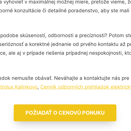
a vyhovieť v maximálnej možnej miere, pretože vieme, 
orné konzultácie či detailné poradenstvo, aby ste mali
 podobe skúseností, odbornosti a precíznosti? Potom ste
serióznosť a korektné jednanie od prvého kontaktu až 
e, ale aj v prípade riešenia prípadnej nespokojnosti, kt
edok nemusíte obávať. Neváhajte a kontaktujte nás pre via
trolux Kalinkovo
,
Cenník odborných prehliadok elektrick
POŽIADAŤ O CENOVÚ PONUKU