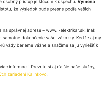
že osobný prístup je kľúčom k úspechu.
Výmena
 istotu, že výsledok bude presne podľa vašich
 na správnej adrese – www.i-elektrikar.sk. Inak
po samotné dokončenie vašej zákazky. Keďže aj my
orú vždy berieme vážne a snažíme sa ju vyriešiť k
c informácií. Prezrite si aj ďalšie naše služby,
ých zariadení Kalinkovo
.