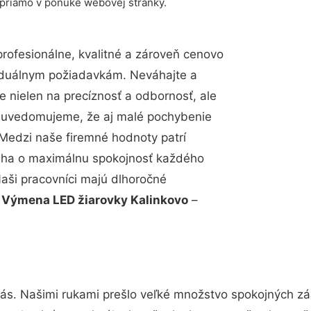
 priamo v ponuke webovej stránky.
ofesionálne, kvalitné a zároveň cenovo
viduálnym požiadavkám. Neváhajte a
e nielen na precíznosť a odbornosť, ale
si uvedomujeme, že aj malé pochybenie
Medzi naše firemné hodnoty patrí
snaha o maximálnu spokojnosť každého
Naši pracovníci majú dlhoročné
.
Výmena LED žiarovky Kalinkovo
–
nás. Našimi rukami prešlo veľké množstvo spokojných zá