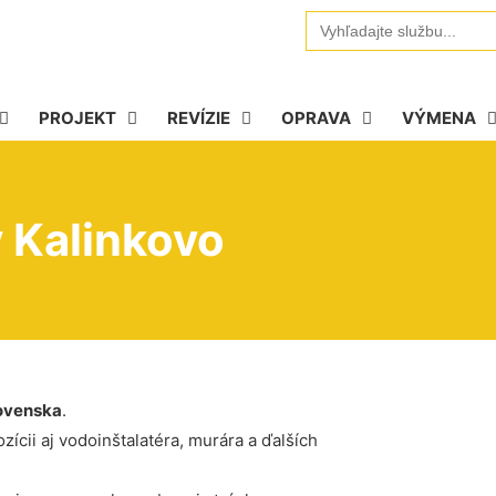
Search
for:
PROJEKT
REVÍZIE
OPRAVA
VÝMENA
 Kalinkovo
ovenska
.
ícii aj vodoinštalatéra, murára a ďalších