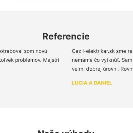
Referencie
 Potreboval som novú
Cez i-elektrikar.sk sme 
koľvek problémov. Majstri
nemáme čo vytknúť. Samot
veľmi dobrej úrovni. Rovn
LUCIA A DANIEL