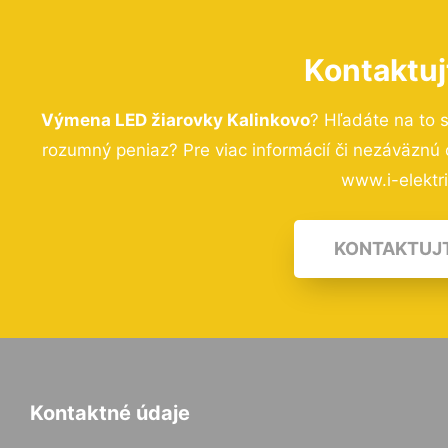
Kontaktuj
Výmena LED žiarovky Kalinkovo
? Hľadáte na to 
rozumný peniaz? Pre viac informácií či nezáväznú
www.i-elektri
KONTAKTUJ
Kontaktné údaje