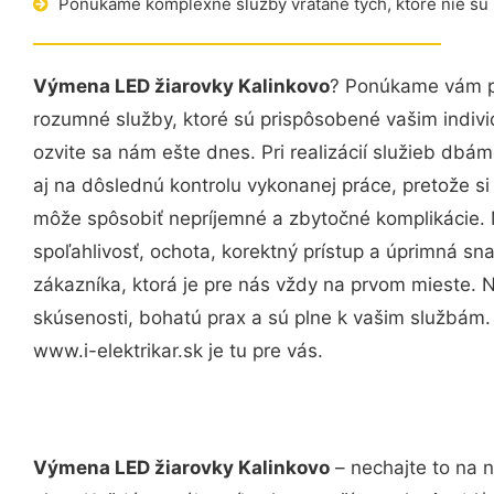
Ponúkame komplexné služby vrátane tých, ktoré nie sú
Výmena LED žiarovky Kalinkovo
? Ponúkame vám pr
rozumné služby, ktoré sú prispôsobené vašim indi
ozvite sa nám ešte dnes. Pri realizácií služieb dbám
aj na dôslednú kontrolu vykonanej práce, pretože 
môže spôsobiť nepríjemné a zbytočné komplikácie. 
spoľahlivosť, ochota, korektný prístup a úprimná 
zákazníka, ktorá je pre nás vždy na prvom mieste. 
skúsenosti, bohatú prax a sú plne k vašim službám
www.i-elektrikar.sk je tu pre vás.
Výmena LED žiarovky Kalinkovo
– nechajte to na 