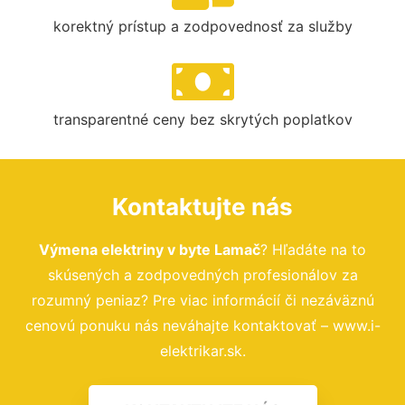
korektný prístup a zodpovednosť za služby
transparentné ceny bez skrytých poplatkov
Kontaktujte nás
Výmena elektriny v byte Lamač
? Hľadáte na to
skúsených a zodpovedných profesionálov za
rozumný peniaz? Pre viac informácií či nezáväznú
cenovú ponuku nás neváhajte kontaktovať – www.i-
elektrikar.sk.