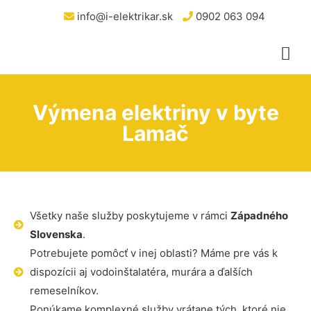
info@i-elektrikar.sk
0902 063 094
Výmena elektriny v byte
Lamač
Všetky naše služby poskytujeme v rámci
Západného
Slovenska
.
Potrebujete pomôcť v inej oblasti? Máme pre vás k
dispozícii aj vodoinštalatéra, murára a ďalších
remeselníkov.
Ponúkame komplexné služby vrátane tých, ktoré nie