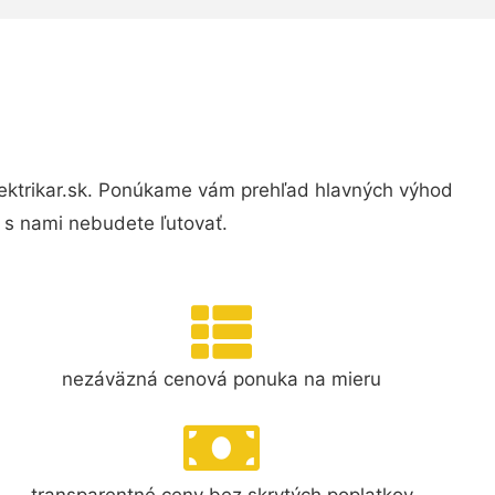
ektrikar.sk. Ponúkame vám prehľad hlavných výhod
 s nami nebudete ľutovať.
nezáväzná cenová ponuka na mieru
transparentné ceny bez skrytých poplatkov