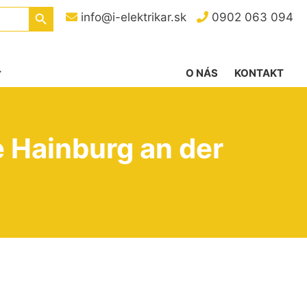
Search Button
info@i-elektrikar.sk
0902 063 094
O NÁS
KONTAKT
 Hainburg an der