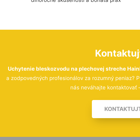
Kontaktuj
Uchytenie bleskozvodu na plechovej streche Hain
a zodpovedných profesionálov za rozumný peniaz? Pr
nás neváhajte kontaktovať –
KONTAKTUJ