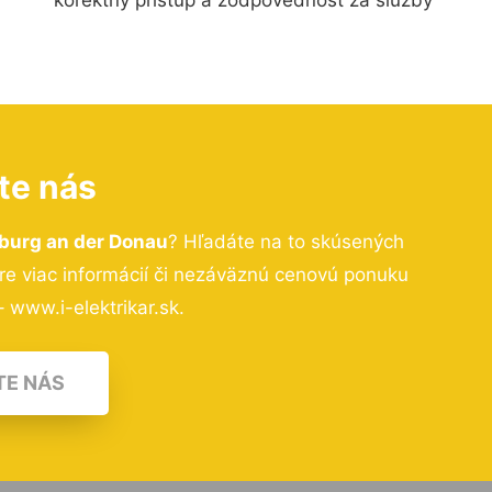
te nás
burg an der Donau
? Hľadáte na to skúsených
e viac informácií či nezáväznú cenovú ponuku
 www.i-elektrikar.sk.
TE NÁS