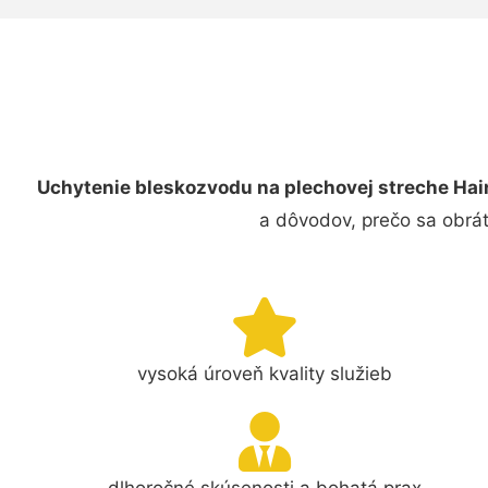
Uchytenie bleskozvodu na plechovej streche Hai
a dôvodov, prečo sa obrát
vysoká úroveň kvality služieb
dlhoročné skúsenosti a bohatá prax