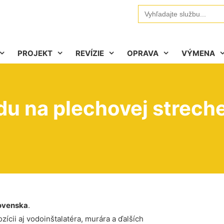
Search
for:
PROJEKT
REVÍZIE
OPRAVA
VÝMENA
u na plechovej streche
ovenska
.
ícii aj vodoinštalatéra, murára a ďalších