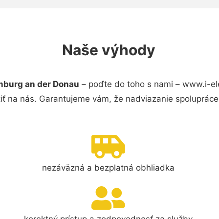
Naše výhody
nburg an der Donau
– poďte do toho s nami – www.i-el
iť na nás. Garantujeme vám, že nadviazanie spolupráce
nezáväzná a bezplatná obhliadka
korektný prístup a zodpovednosť za služby