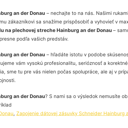
nburg an der Donau
– nechajte to na nás. Našimi rukam
ému zákazníkovi sa snažíme prispôsobiť a vyhovieť v ma
u na plechovej streche Hainburg an der Donau
– samo
 presne podľa vašich predstáv.
nburg an der Donau
– hľadáte istotu v podobe skúsenost
tujeme vám vysokú profesionalitu, serióznosť a korektn
, sme tu pre vás nielen počas spolupráce, ale aj v príp
jnosti.
nburg an der Donau
? S nami sa o výsledok nemusíte obá
ríklad
 Donau
,
Zapojenie dátovej zásuvky Schneider Hainburg 