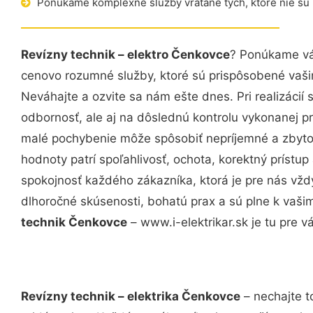
Ponúkame komplexné služby vrátane tých, ktoré nie sú
Revízny technik – elektro Čenkovce
? Ponúkame vám
cenovo rozumné služby, ktoré sú prispôsobené vaš
Neváhajte a ozvite sa nám ešte dnes. Pri realizácií
odbornosť, ale aj na dôslednú kontrolu vykonanej p
malé pochybenie môže spôsobiť nepríjemné a zbyto
hodnoty patrí spoľahlivosť, ochota, korektný príst
spokojnosť každého zákazníka, ktorá je pre nás vžd
dlhoročné skúsenosti, bohatú prax a sú plne k vaš
technik Čenkovce
– www.i-elektrikar.sk je tu pre v
Revízny technik – elektrika Čenkovce
– nechajte t