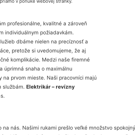
 priamo v ponuke webovej stránky.
 profesionálne, kvalitné a zároveň
im individuálnym požiadavkám.
 služieb dbáme nielen na precíznosť a
ráce, pretože si uvedomujeme, že aj
čné komplikácie. Medzi naše firemné
up a úprimná snaha o maximálnu
y na prvom mieste. Naši pracovníci majú
im službám.
Elektrikár – revízny
ás.
o na nás. Našimi rukami prešlo veľké množstvo spokojn