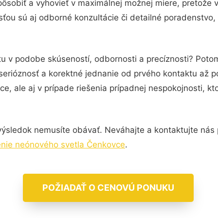
pôsobiť a vyhovieť v maximálnej možnej miere, pretože 
ťou sú aj odborné konzultácie či detailné poradenstvo, 
tu v podobe skúseností, odbornosti a precíznosti? Potom
serióznosť a korektné jednanie od prvého kontaktu až 
e, ale aj v prípade riešenia prípadnej nespokojnosti, kt
výsledok nemusíte obávať. Neváhajte a kontaktujte nás pre
enie neónového svetla Čenkovce
.
POŽIADAŤ O CENOVÚ PONUKU