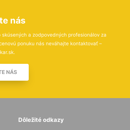
te nás
o skúsených a zodpovedných profesionálov za
 cenovú ponuku nás neváhajte kontaktovať –
kar.sk.
TE NÁS
Dôležité odkazy