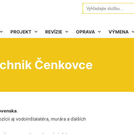
Search
for:
PROJEKT
REVÍZIE
OPRAVA
VÝMENA
technik Čenkovce
ovenska
.
ícii aj vodoinštalatéra, murára a ďalších