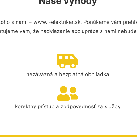
Naše výhody
oho s nami – www.i-elektrikar.sk. Ponúkame vám prehľa
ntujeme vám, že nadviazanie spolupráce s nami nebudet
nezáväzná a bezplatná obhliadka
korektný prístup a zodpovednosť za služby