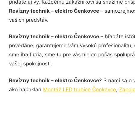
pridáte aj vy. Každému zákazníkovi sa snažíme pris
Revízny technik – elektro Čenkovce
– samozrejmos
vašich predstáv.
Revízny technik – elektro Čenkovce
– hľadáte isto
povedané, garantujeme vám vysokú profesionalitu, 
sme iba ľudia, sme tu pre vás nielen počas spoluprác
vašej spokojnosti.
Revízny technik – elektro Čenkovce
? S nami sa o 
ako napríklad
Montáž LED trubice Čenkovce
,
Zapoj