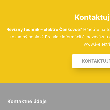
Kontaktuj
Revízny technik – elektro Čenkovce
? Hľadáte na t
rozumný peniaz? Pre viac informácií či nezáväznú
www.i-elektri
KONTAKTUJ
Kontaktné údaje