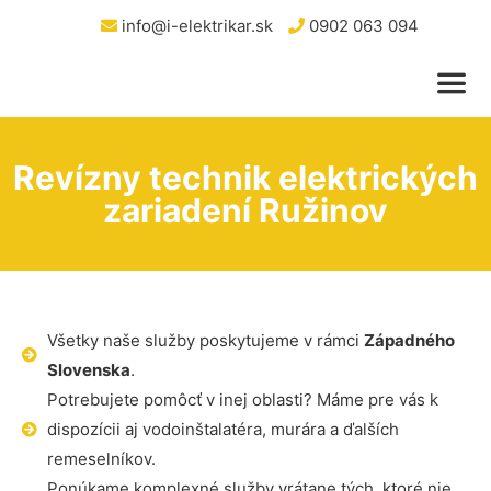
info@i-elektrikar.sk
0902 063 094
Revízny technik elektrických
zariadení Ružinov
Všetky naše služby poskytujeme v rámci
Západného
Slovenska
.
Potrebujete pomôcť v inej oblasti? Máme pre vás k
dispozícii aj vodoinštalatéra, murára a ďalších
remeselníkov.
Ponúkame komplexné služby vrátane tých, ktoré nie