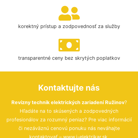
korektný prístup a zodpovednosť za služby
transparentné ceny bez skrytých poplatkov
Kontaktujte nás
Revízny technik elektrických zariadení Ružinov
?
Hľadáte na to skúsených a zodpovedných
profesionálov za rozumný peniaz? Pre viac informácií
či nezáväznú cenovú ponuku nás neváhajte
kontaktovať – www.i-elektrikar.sk.