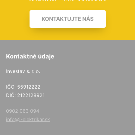
KONTAKTUJTE NÁS
Kontaktné údaje
Investav s. r. o.
IČO: 55912222
DIČ: 2122128921
0902 063 094
info@i-elektrikar.sk