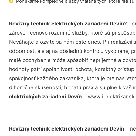
Ponúkame komplexné služby vrátane tých, ktoré nie sú
Revízny technik elektrických zariadení Devín
? Po
zároveň cenovo rozumné služby, ktoré sú prispôso
Neváhajte a ozvite sa nám ešte dnes. Pri realizácií
odbornosť, ale aj na dôslednú kontrolu vykonanej p
malé pochybenie môže spôsobiť nepríjemné a zbyto
hodnoty patrí spoľahlivosť, ochota, korektný príst
spokojnosť každého zákazníka, ktorá je pre nás vžd
dlhoročné skúsenosti, bohatú prax a sú plne k vaš
elektrických zariadení Devín
– www.i-elektrikar.sk 
Revízny technik elektrických zariadení Devín
– ne