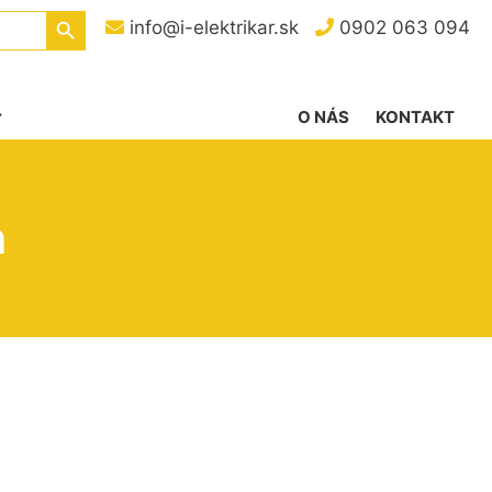
Search Button
info@i-elektrikar.sk
0902 063 094
O NÁS
KONTAKT
n