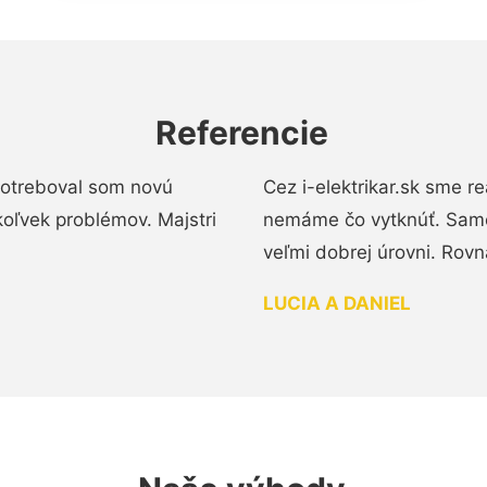
Referencie
 Potreboval som novú
Cez i-elektrikar.sk sme 
koľvek problémov. Majstri
nemáme čo vytknúť. Samot
veľmi dobrej úrovni. Rovn
LUCIA A DANIEL