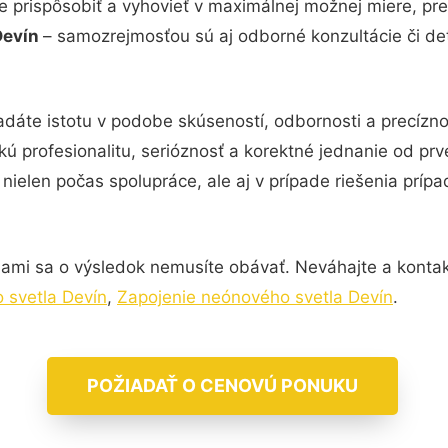
e prispôsobiť a vyhovieť v maximálnej možnej miere, pre
Devín
– samozrejmosťou sú aj odborné konzultácie či det
adáte istotu v podobe skúseností, odbornosti a precízn
kú profesionalitu, serióznosť a korektné jednanie od p
nielen počas spolupráce, ale aj v prípade riešenia príp
nami sa o výsledok nemusíte obávať. Neváhajte a kontaktuj
 svetla Devín
,
Zapojenie neónového svetla Devín
.
POŽIADAŤ O CENOVÚ PONUKU