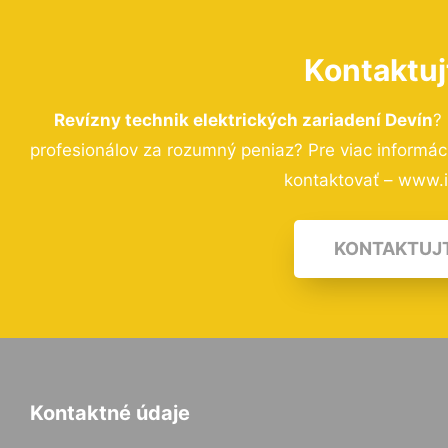
Kontaktuj
Revízny technik elektrických zariadení Devín
?
profesionálov za rozumný peniaz? Pre viac informá
kontaktovať – www.i-
KONTAKTUJ
Kontaktné údaje