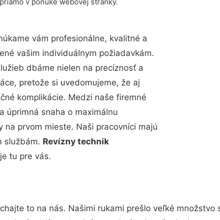
 priamo v ponuke webovej stránky.
núkame vám profesionálne, kvalitné a
bené vašim individuálnym požiadavkám.
 služieb dbáme nielen na precíznosť a
ráce, pretože si uvedomujeme, že aj
čné komplikácie. Medzi naše firemné
up a úprimná snaha o maximálnu
y na prvom mieste. Naši pracovníci majú
im službám.
Revízny technik
je tu pre vás.
chajte to na nás. Našimi rukami prešlo veľké množstvo 