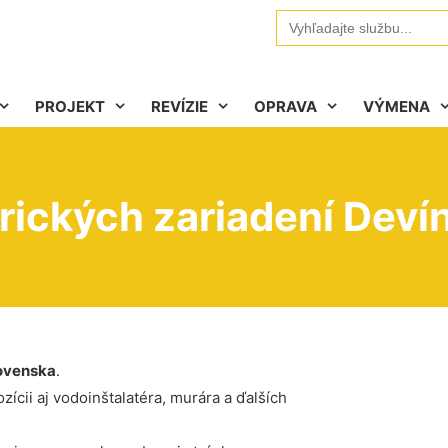
Search
for:
PROJEKT
REVÍZIE
OPRAVA
VÝMENA
rických zariadení Deví
ovenska
.
ícii aj vodoinštalatéra, murára a ďalších