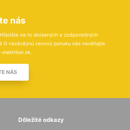
te nás
 Hľadáte na to skúsených a zodpovedných
cií či nezáväznú cenovú ponuku nás neváhajte
elektrikar.sk.
TE NÁS
Dôležité odkazy