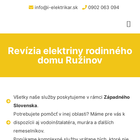
info@i-elektrikar.sk
0902 063 094
Revízia elektriny rodinného
domu Ružinov
Všetky naše služby poskytujeme v rámci
Západného
Slovenska
.
Potrebujete pomôcť v inej oblasti? Máme pre vás k
dispozícii aj vodoinštalatéra, murára a ďalších
remeselníkov.
Ponúkame komplexné služby vrátane tých, ktoré nie