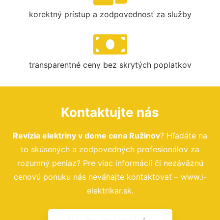
korektný prístup a zodpovednosť za služby
transparentné ceny bez skrytých poplatkov
Kontaktujte nás
Revízia elektriny v dome cena Ružinov
? Hľadáte na
to skúsených a zodpovedných profesionálov za
rozumný peniaz? Pre viac informácií či nezáväznú
cenovú ponuku nás neváhajte kontaktovať – www.i-
elektrikar.sk.