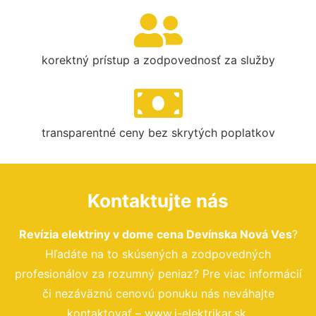
korektný prístup a zodpovednosť za služby
transparentné ceny bez skrytých poplatkov
Kontaktujte nás
Revízia elektriny v dome cena Devínska Nová Ves
?
Hľadáte na to skúsených a zodpovedných
profesionálov za rozumný peniaz? Pre viac informácií
či nezáväznú cenovú ponuku nás neváhajte
kontaktovať – www.i-elektrikar.sk.