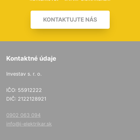
KONTAKTUJTE NÁS
Kontaktné údaje
Investav s. r. o.
IČO: 55912222
DIČ: 2122128921
0902 063 094
info@i-elektrikar.sk