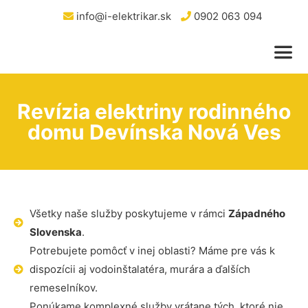
info@i-elektrikar.sk
0902 063 094
Revízia elektriny rodinného
domu Devínska Nová Ves
Všetky naše služby poskytujeme v rámci
Západného
Slovenska
.
Potrebujete pomôcť v inej oblasti? Máme pre vás k
dispozícii aj vodoinštalatéra, murára a ďalších
remeselníkov.
Ponúkame komplexné služby vrátane tých, ktoré nie