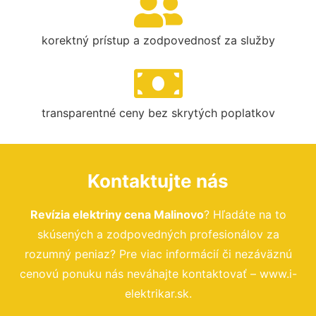
korektný prístup a zodpovednosť za služby
transparentné ceny bez skrytých poplatkov
Kontaktujte nás
Revízia elektriny cena Malinovo
? Hľadáte na to
skúsených a zodpovedných profesionálov za
rozumný peniaz? Pre viac informácií či nezáväznú
cenovú ponuku nás neváhajte kontaktovať – www.i-
elektrikar.sk.