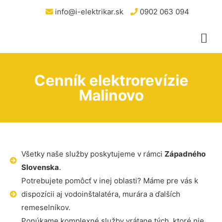
info@i-elektrikar.sk
0902 063 094
Cenník elektrorevízie
Malinovo
Všetky naše služby poskytujeme v rámci
Západného
Slovenska
.
Potrebujete pomôcť v inej oblasti? Máme pre vás k
dispozícii aj vodoinštalatéra, murára a ďalších
remeselníkov.
Ponúkame komplexné služby vrátane tých, ktoré nie