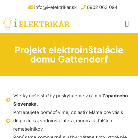
info@i-elektrikar.sk
0902 063 094
Projekt elektroinštalácie
domu Gattendorf
Všetky naše služby poskytujeme v rámci
Západného
Slovenska
.
Potrebujete pomôcť v inej oblasti? Máme pre vás k
dispozícii aj vodoinštalatéra, murára a ďalších
remeselníkov.
Ponúkame komplexné služby vrátane tých, ktoré nie