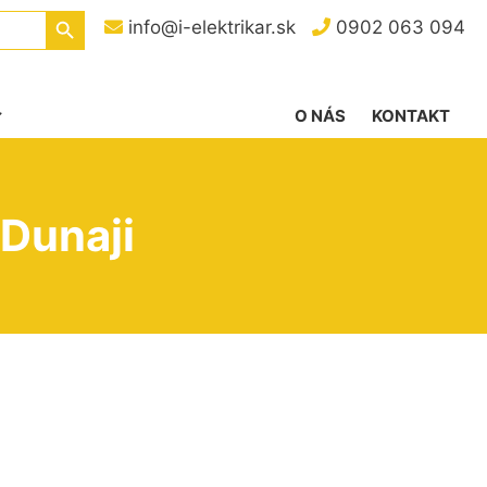
Search Button
info@i-elektrikar.sk
0902 063 094
O NÁS
KONTAKT
 Dunaji