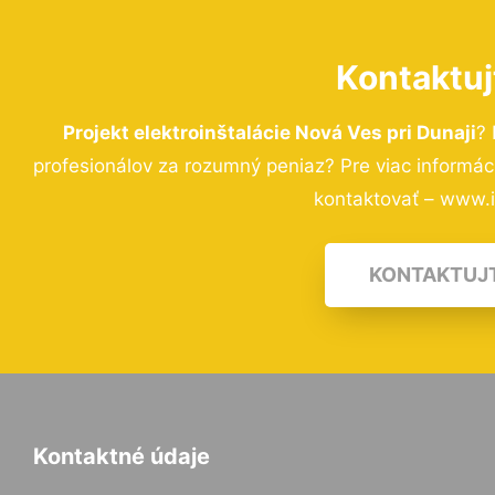
Kontaktuj
Projekt elektroinštalácie Nová Ves pri Dunaji
?
profesionálov za rozumný peniaz? Pre viac informá
kontaktovať – www.i-
KONTAKTUJ
Kontaktné údaje