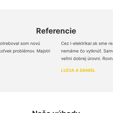
Referencie
 Potreboval som novú
Cez i-elektrikar.sk sme 
koľvek problémov. Majstri
nemáme čo vytknúť. Samot
veľmi dobrej úrovni. Rovn
LUCIA A DANIEL