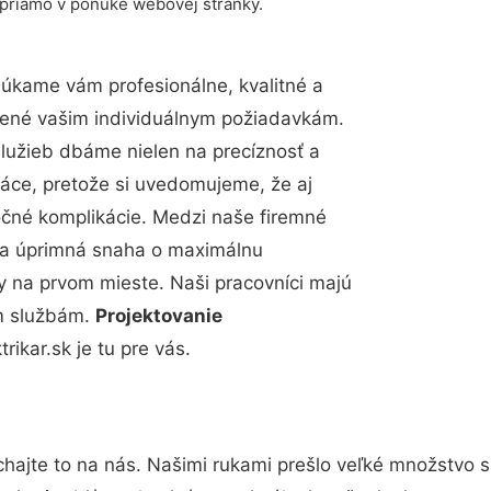
 priamo v ponuke webovej stránky.
úkame vám profesionálne, kvalitné a
bené vašim individuálnym požiadavkám.
 služieb dbáme nielen na precíznosť a
ráce, pretože si uvedomujeme, že aj
čné komplikácie. Medzi naše firemné
up a úprimná snaha o maximálnu
y na prvom mieste. Naši pracovníci majú
im službám.
Projektovanie
rikar.sk je tu pre vás.
hajte to na nás. Našimi rukami prešlo veľké množstvo 