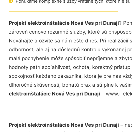
Ponúkame komplexné služby vrátane tých, ktoré nie sú
Projekt elektroinštalácie Nová Ves pri Dunaji
? Pon
zároveň cenovo rozumné služby, ktoré sú prispôso
Neváhajte a ozvite sa nám ešte dnes. Pri realizácií
odbornosť, ale aj na dôslednú kontrolu vykonanej p
malé pochybenie môže spôsobiť nepríjemné a zbyto
hodnoty patrí spoľahlivosť, ochota, korektný príst
spokojnosť každého zákazníka, ktorá je pre nás vžd
dlhoročné skúsenosti, bohatú prax a sú plne k vaš
elektroinštalácie Nová Ves pri Dunaji
– www.i-elekt
Projekt elektroinštalácie Nová Ves pri Dunaji
– nec