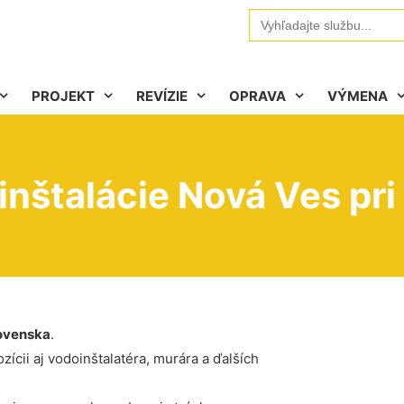
Search
for:
PROJEKT
REVÍZIE
OPRAVA
VÝMENA
inštalácie Nová Ves pri
ovenska
.
ícii aj vodoinštalatéra, murára a ďalších