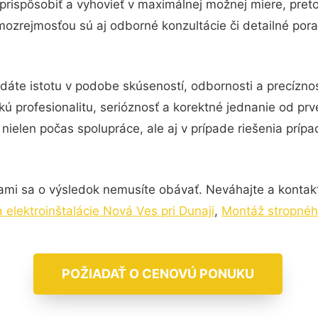
prispôsobiť a vyhovieť v maximálnej možnej miere, pret
mozrejmosťou sú aj odborné konzultácie či detailné pora
dáte istotu v podobe skúseností, odbornosti a precízno
kú profesionalitu, serióznosť a korektné jednanie od p
nielen počas spolupráce, ale aj v prípade riešenia príp
ami sa o výsledok nemusíte obávať. Neváhajte a kontaktuj
elektroinštalácie Nová Ves pri Dunaji
,
Montáž stropného
POŽIADAŤ O CENOVÚ PONUKU