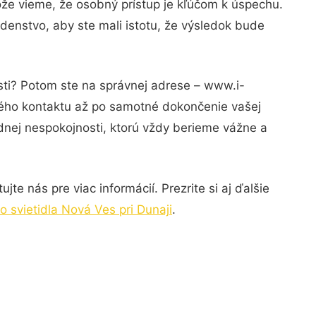
ože vieme, že osobný prístup je kľúčom k úspechu.
denstvo, aby ste mali istotu, že výsledok bude
sti? Potom ste na správnej adrese – www.i-
rvého kontaktu až po samotné dokončenie vašej
adnej nespokojnosti, ktorú vždy berieme vážne a
te nás pre viac informácií. Prezrite si aj ďalšie
 svietidla Nová Ves pri Dunaji
.