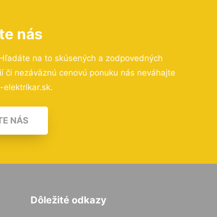
te nás
 Hľadáte na to skúsených a zodpovedných
cií či nezáväznú cenovú ponuku nás neváhajte
elektrikar.sk.
TE NÁS
Dôležité odkazy