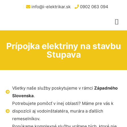
info@i-elektrikar.sk
0902 063 094
Prípojka elektriny na stavbu
Stupava
Všetky naše služby poskytujeme v rámci
Západného
Slovenska
.
Potrebujete pomôcť v inej oblasti? Máme pre vás k
dispozícii aj vodoinštalatéra, murára a ďalších
remeselníkov.
Ponúkame komplexné služby vrátane tých, ktoré nie