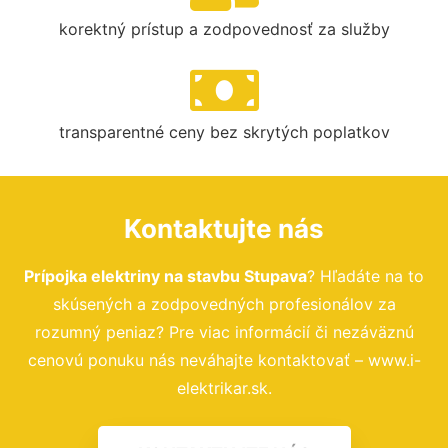
korektný prístup a zodpovednosť za služby
transparentné ceny bez skrytých poplatkov
Kontaktujte nás
Prípojka elektriny na stavbu Stupava
? Hľadáte na to
skúsených a zodpovedných profesionálov za
rozumný peniaz? Pre viac informácií či nezáväznú
cenovú ponuku nás neváhajte kontaktovať – www.i-
elektrikar.sk.