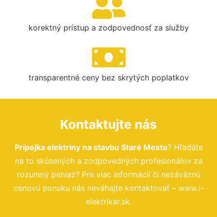
korektný prístup a zodpovednosť za služby
transparentné ceny bez skrytých poplatkov
Kontaktujte nás
Prípojka elektriny na stavbu Staré Mesto
? Hľadáte
na to skúsených a zodpovedných profesionálov za
rozumný peniaz? Pre viac informácií či nezáväznú
cenovú ponuku nás neváhajte kontaktovať – www.i-
elektrikar.sk.