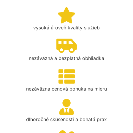
vysoká úroveň kvality služieb
nezáväzná a bezplatná obhliadka
nezáväzná cenová ponuka na mieru
dlhoročné skúsenosti a bohatá prax