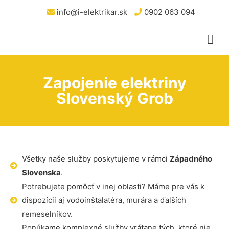
info@i-elektrikar.sk
0902 063 094
Zapojenie elektriny
Slovenský Grob
Všetky naše služby poskytujeme v rámci
Západného
Slovenska
.
Potrebujete pomôcť v inej oblasti? Máme pre vás k
dispozícii aj vodoinštalatéra, murára a ďalších
remeselníkov.
Ponúkame komplexné služby vrátane tých, ktoré nie