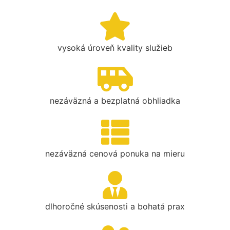
vysoká úroveň kvality služieb
nezáväzná a bezplatná obhliadka
nezáväzná cenová ponuka na mieru
dlhoročné skúsenosti a bohatá prax