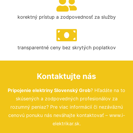
korektný prístup a zodpovednosť za služby
transparentné ceny bez skrytých poplatkov
Kontaktujte nás
Pripojenie elektriny Slovenský Grob
? Hľadáte na to
skúsených a zodpovedných profesionálov za
rozumný peniaz? Pre viac informácií či nezáväznú
cenovú ponuku nás neváhajte kontaktovať – www.i-
elektrikar.sk.