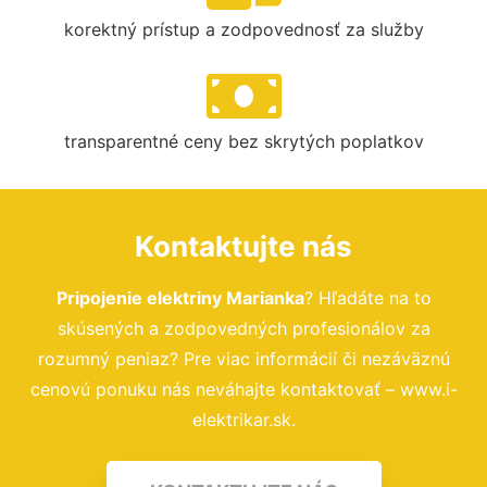
korektný prístup a zodpovednosť za služby
transparentné ceny bez skrytých poplatkov
Kontaktujte nás
Pripojenie elektriny Marianka
? Hľadáte na to
skúsených a zodpovedných profesionálov za
rozumný peniaz? Pre viac informácií či nezáväznú
cenovú ponuku nás neváhajte kontaktovať – www.i-
elektrikar.sk.