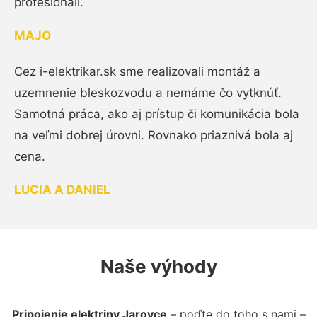
profesionáli.
MAJO
Cez i-elektrikar.sk sme realizovali montáž a
uzemnenie bleskozvodu a nemáme čo vytknúť.
Samotná práca, ako aj prístup či komunikácia bola
na veľmi dobrej úrovni. Rovnako priaznivá bola aj
cena.
LUCIA A DANIEL
Naše výhody
Pripojenie elektriny Jarovce
– poďte do toho s nami –