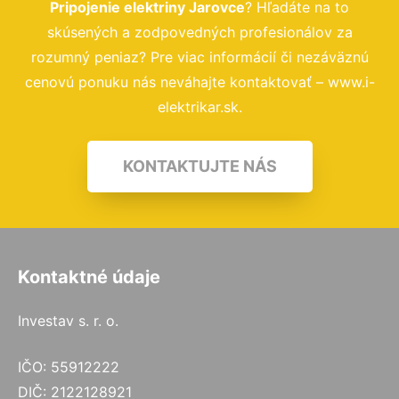
Pripojenie elektriny Jarovce
? Hľadáte na to
skúsených a zodpovedných profesionálov za
rozumný peniaz? Pre viac informácií či nezáväznú
cenovú ponuku nás neváhajte kontaktovať – www.i-
elektrikar.sk.
KONTAKTUJTE NÁS
Kontaktné údaje
Investav s. r. o.
IČO: 55912222
DIČ: 2122128921