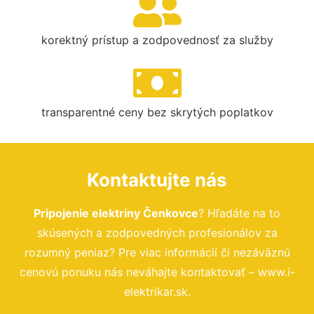
korektný prístup a zodpovednosť za služby
transparentné ceny bez skrytých poplatkov
Kontaktujte nás
Pripojenie elektriny Čenkovce
? Hľadáte na to
skúsených a zodpovedných profesionálov za
rozumný peniaz? Pre viac informácií či nezáväznú
cenovú ponuku nás neváhajte kontaktovať – www.i-
elektrikar.sk.