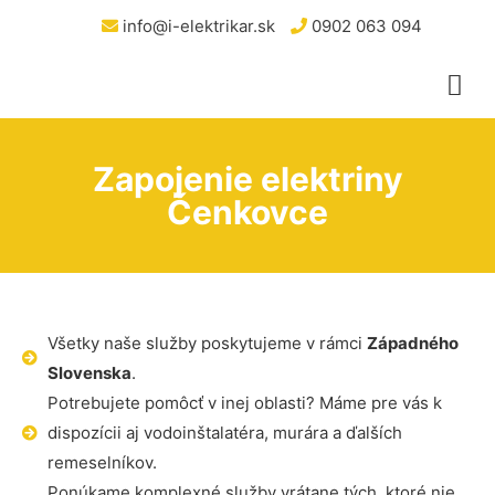
info@i-elektrikar.sk
0902 063 094
Zapojenie elektriny
Čenkovce
Všetky naše služby poskytujeme v rámci
Západného
Slovenska
.
Potrebujete pomôcť v inej oblasti? Máme pre vás k
dispozícii aj vodoinštalatéra, murára a ďalších
remeselníkov.
Ponúkame komplexné služby vrátane tých, ktoré nie