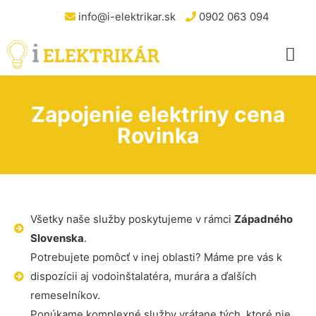
info@i-elektrikar.sk
0902 063 094
Zapojenie elektriny cena
Rovinka
Všetky naše služby poskytujeme v rámci
Západného
Slovenska
.
Potrebujete pomôcť v inej oblasti? Máme pre vás k
dispozícii aj vodoinštalatéra, murára a ďalších
remeselníkov.
Ponúkame komplexné služby vrátane tých, ktoré nie