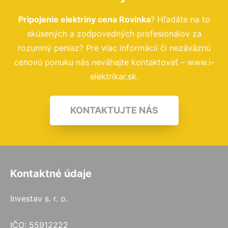
Pripojenie elektriny cena Rovinka
? Hľadáte na to
skúsených a zodpovedných profesionálov za
rozumný peniaz? Pre viac informácií či nezáväznú
cenovú ponuku nás neváhajte kontaktovať – www.i-
elektrikar.sk.
KONTAKTUJTE NÁS
Kontaktné údaje
Investav s. r. o.
IČO: 55912222