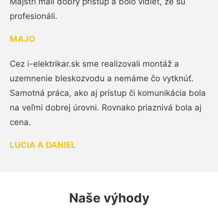
Majstri mali dobrý prístup a bolo vidieť, že sú
profesionáli.
MAJO
Cez i-elektrikar.sk sme realizovali montáž a
uzemnenie bleskozvodu a nemáme čo vytknúť.
Samotná práca, ako aj prístup či komunikácia bola
na veľmi dobrej úrovni. Rovnako priaznivá bola aj
cena.
LUCIA A DANIEL
Naše výhody