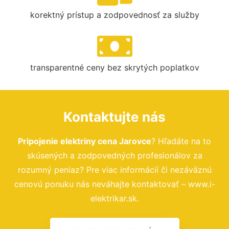
korektný prístup a zodpovednosť za služby
transparentné ceny bez skrytých poplatkov
Kontaktujte nás
Pripojenie elektriny cena Jarovce
? Hľadáte na to
skúsených a zodpovedných profesionálov za
rozumný peniaz? Pre viac informácií či nezáväznú
cenovú ponuku nás neváhajte kontaktovať – www.i-
elektrikar.sk.