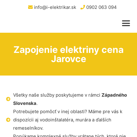
info@i-elektrikar.sk
0902 063 094
Zapojenie elektriny cena
Jarovce
Všetky naše služby poskytujeme v rámci
Západného
Slovenska
.
Potrebujete pomôcť v inej oblasti? Máme pre vás k
dispozícii aj vodoinštalatéra, murára a ďalších
remeselníkov.
Ponúkame komplexné služby vrátane tých, ktoré nie