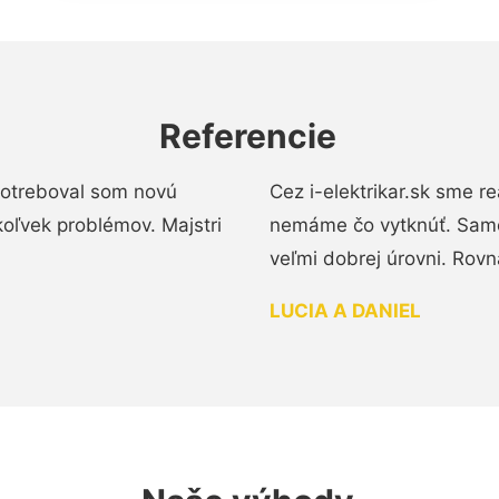
Referencie
 Potreboval som novú
Cez i-elektrikar.sk sme 
koľvek problémov. Majstri
nemáme čo vytknúť. Samot
veľmi dobrej úrovni. Rovn
LUCIA A DANIEL