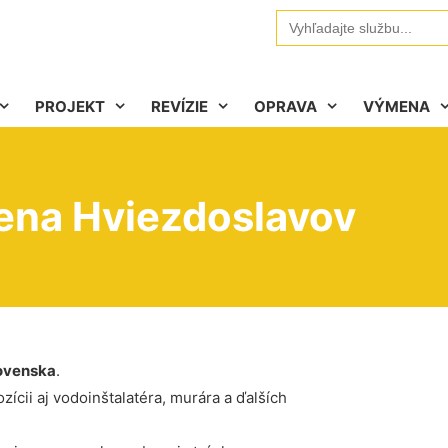
Search
for:
PROJEKT
REVÍZIE
OPRAVA
VÝMENA
cena Hviezdoslavov
ovenska
.
ícii aj vodoinštalatéra, murára a ďalších