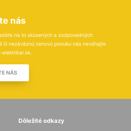
te nás
adáte na to skúsených a zodpovedných
cií či nezáväznú cenovú ponuku nás neváhajte
elektrikar.sk.
TE NÁS
Dôležité odkazy