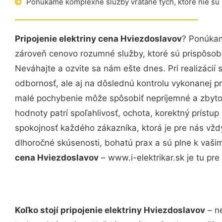
Ponúkame komplexné služby vrátane tých, ktoré nie sú
Pripojenie elektriny cena Hviezdoslavov
? Ponúkam
zároveň cenovo rozumné služby, ktoré sú prispôso
Neváhajte a ozvite sa nám ešte dnes. Pri realizácií
odbornosť, ale aj na dôslednú kontrolu vykonanej p
malé pochybenie môže spôsobiť nepríjemné a zbyto
hodnoty patrí spoľahlivosť, ochota, korektný príst
spokojnosť každého zákazníka, ktorá je pre nás vžd
dlhoročné skúsenosti, bohatú prax a sú plne k vaš
cena Hviezdoslavov
– www.i-elektrikar.sk je tu pre
Koľko stojí pripojenie elektriny Hviezdoslavov
– ne