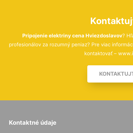
Kontaktuj
Pripojenie elektriny cena Hviezdoslavov
? Hľ
profesionálov za rozumný peniaz? Pre viac informá
kontaktovať – www.i-
KONTAKTUJ
Kontaktné údaje