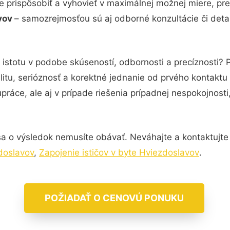
e prispôsobiť a vyhovieť v maximálnej možnej miere, pre
avov
– samozrejmosťou sú aj odborné konzultácie či detai
 istotu v podobe skúseností, odbornosti a precíznosti? 
itu, serióznosť a korektné jednanie od prvého kontakt
práce, ale aj v prípade riešenia prípadnej nespokojnosti
a o výsledok nemusíte obávať. Neváhajte a kontaktujte ná
doslavov
,
Zapojenie ističov v byte Hviezdoslavov
.
POŽIADAŤ O CENOVÚ PONUKU