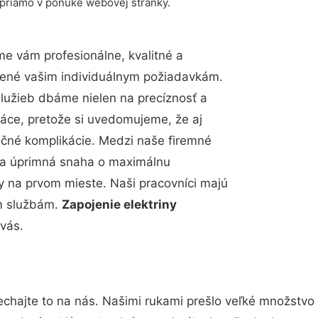
 priamo v ponuke webovej stránky.
e vám profesionálne, kvalitné a
bené vašim individuálnym požiadavkám.
 služieb dbáme nielen na precíznosť a
ráce, pretože si uvedomujeme, že aj
čné komplikácie. Medzi naše firemné
up a úprimná snaha o maximálnu
y na prvom mieste. Naši pracovníci majú
im službám.
Zapojenie elektriny
 vás.
chajte to na nás. Našimi rukami prešlo veľké množstvo