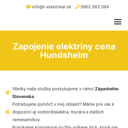
info@i-elektrikar.sk
0902 063 094
Zapojenie elektriny cena
Hundsheim
Všetky naše služby poskytujeme v rámci
Západného
Slovenska
.
Potrebujete pomôcť v inej oblasti? Máme pre vás k
dispozícii aj vodoinštalatéra, murára a ďalších
remeselníkov.
Ponúkame komplexné služby vrátane tých, ktoré nie