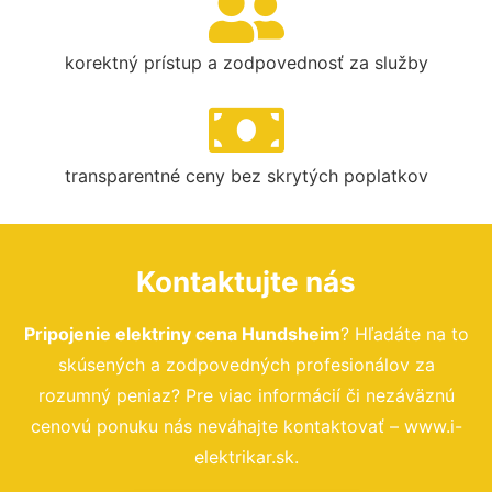
korektný prístup a zodpovednosť za služby
transparentné ceny bez skrytých poplatkov
Kontaktujte nás
Pripojenie elektriny cena Hundsheim
? Hľadáte na to
skúsených a zodpovedných profesionálov za
rozumný peniaz? Pre viac informácií či nezáväznú
cenovú ponuku nás neváhajte kontaktovať – www.i-
elektrikar.sk.