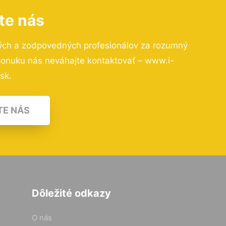
te nás
ých a zodpovedných profesionálov za rozumný
 ponuku nás neváhajte kontaktovať – www.i-
.sk.
TE NÁS
Dôležité odkazy
O nás