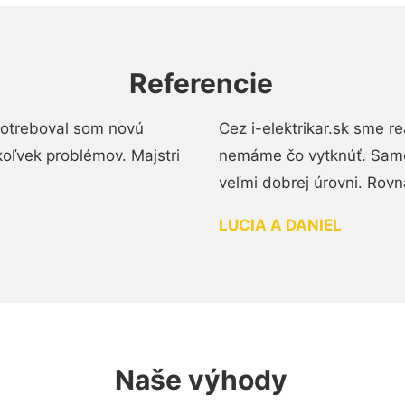
Referencie
 Potreboval som novú
Cez i-elektrikar.sk sme 
koľvek problémov. Majstri
nemáme čo vytknúť. Samot
veľmi dobrej úrovni. Rovn
LUCIA A DANIEL
Naše výhody