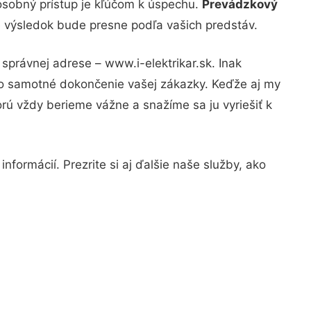
osobný prístup je kľúčom k úspechu.
Prevádzkový
že výsledok bude presne podľa vašich predstáv.
správnej adrese – www.i-elektrikar.sk. Inak
po samotné dokončenie vašej zákazky. Keďže aj my
orú vždy berieme vážne a snažíme sa ju vyriešiť k
nformácií. Prezrite si aj ďalšie naše služby, ako