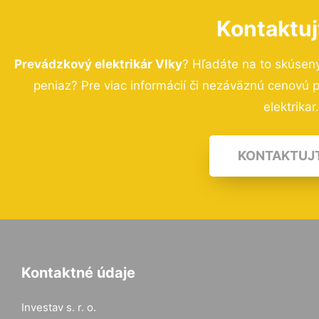
Kontaktuj
Prevádzkový elektrikár Vlky
? Hľadáte na to skúsen
peniaz? Pre viac informácií či nezáväznú cenovú
elektrikar
KONTAKTUJ
Kontaktné údaje
Investav s. r. o.