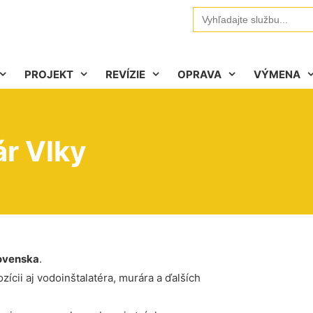
Search
for:
PROJEKT
REVÍZIE
OPRAVA
VÝMENA
ár Vlky
ovenska
.
ícii aj vodoinštalatéra, murára a ďalších