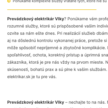
Ponúkame komplexné služby vrátane tých, ktoré nie sú
Prevádzkový elektrikár Vlky
? Ponúkame vám profes
rozumné služby, ktoré sú prispôsobené vašim indi
ozvite sa nám ešte dnes. Pri realizácií služieb dbám
aj na dôslednú kontrolu vykonanej práce, pretože 
môže spôsobiť nepríjemné a zbytočné komplikácie. 
spoľahlivosť, ochota, korektný prístup a úprimná 
zákazníka, ktorá je pre nás vždy na prvom mieste. 
skúsenosti, bohatú prax a sú plne k vašim službám
elektrikar.sk je tu pre vás.
Prevádzkový elektrikár Vlky
– nechajte to na nás.