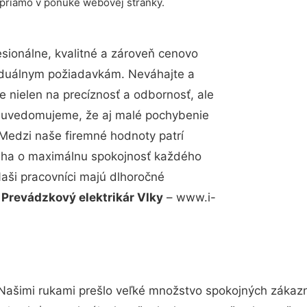
 priamo v ponuke webovej stránky.
ionálne, kvalitné a zároveň cenovo
viduálnym požiadavkám. Neváhajte a
e nielen na precíznosť a odbornosť, ale
si uvedomujeme, že aj malé pochybenie
Medzi naše firemné hodnoty patrí
snaha o maximálnu spokojnosť každého
Naši pracovníci majú dlhoročné
.
Prevádzkový elektrikár Vlky
– www.i-
 Našimi rukami prešlo veľké množstvo spokojných zákazní