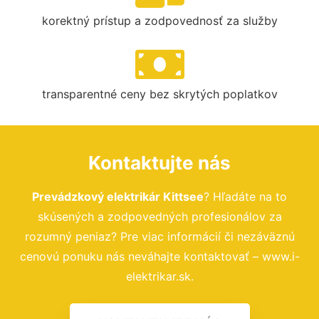
korektný prístup a zodpovednosť za služby
transparentné ceny bez skrytých poplatkov
Kontaktujte nás
Prevádzkový elektrikár Kittsee
? Hľadáte na to
skúsených a zodpovedných profesionálov za
rozumný peniaz? Pre viac informácií či nezáväznú
cenovú ponuku nás neváhajte kontaktovať – www.i-
elektrikar.sk.