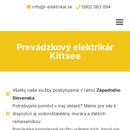
info@i-elektrikar.sk
0902 063 094
Prevádzkový elektrikár
Kittsee
Všetky naše služby poskytujeme v rámci
Západného
Slovenska
.
Potrebujete pomôcť v inej oblasti? Máme pre vás k
dispozícii aj vodoinštalatéra, murára a ďalších
remeselníkov.
Ponúkame komplexné služby vrátane tých, ktoré nie