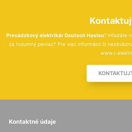
Kontaktuj
Prevádzkový elektrikár Deutsch Haslau
? Hľadáte n
za rozumný peniaz? Pre viac informácií či nezáväz
www.i-elektri
KONTAKTUJ
Kontaktné údaje