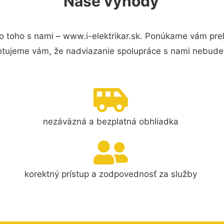
Naše výhody
 toho s nami – www.i-elektrikar.sk. Ponúkame vám preh
ntujeme vám, že nadviazanie spolupráce s nami nebudet
nezáväzná a bezplatná obhliadka
korektný prístup a zodpovednosť za služby