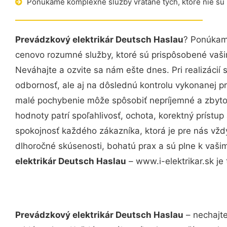
Ponúkame komplexné služby vrátane tých, ktoré nie sú
Prevádzkový elektrikár Deutsch Haslau
? Ponúkame
cenovo rozumné služby, ktoré sú prispôsobené vaš
Neváhajte a ozvite sa nám ešte dnes. Pri realizácií
odbornosť, ale aj na dôslednú kontrolu vykonanej p
malé pochybenie môže spôsobiť nepríjemné a zbyto
hodnoty patrí spoľahlivosť, ochota, korektný príst
spokojnosť každého zákazníka, ktorá je pre nás vžd
dlhoročné skúsenosti, bohatú prax a sú plne k vaš
elektrikár Deutsch Haslau
– www.i-elektrikar.sk je 
Prevádzkový elektrikár Deutsch Haslau
– nechajte