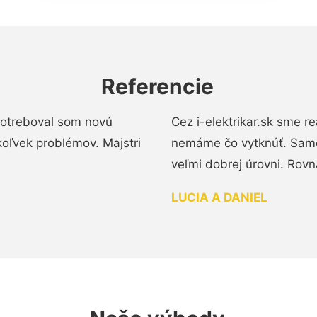
Referencie
 Potreboval som novú
Cez i-elektrikar.sk sme 
koľvek problémov. Majstri
nemáme čo vytknúť. Samot
veľmi dobrej úrovni. Rovn
LUCIA A DANIEL