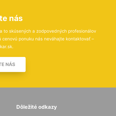
te nás
a to skúsených a zodpovedných profesionálov
nú cenovú ponuku nás neváhajte kontaktovať –
kar.sk.
TE NÁS
Dôležité odkazy