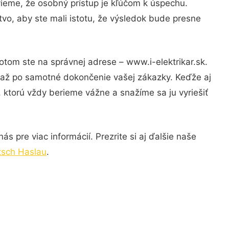
vieme, že osobný prístup je kľúčom k úspechu.
vo, aby ste mali istotu, že výsledok bude presne
otom ste na správnej adrese – www.i-elektrikar.sk.
u až po samotné dokončenie vašej zákazky. Keďže aj
, ktorú vždy berieme vážne a snažíme sa ju vyriešiť
s pre viac informácií. Prezrite si aj ďalšie naše
tsch Haslau
.