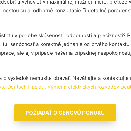
pôsobiť a vyhovieť v maximálnej možnej miere, pretože 
jmosťou sú aj odborné konzultácie či detailné poradenst
istotu v podobe skúseností, odbornosti a precíznosti? P
itu, serióznosť a korektné jednanie od prvého kontakt
práce, ale aj v prípade riešenia prípadnej nespokojnosti
a o výsledok nemusíte obávať. Neváhajte a kontaktujte ná
byte Deutsch Haslau
,
Výmena elektrických rozvodov Deu
POŽIADAŤ O CENOVÚ PONUKU