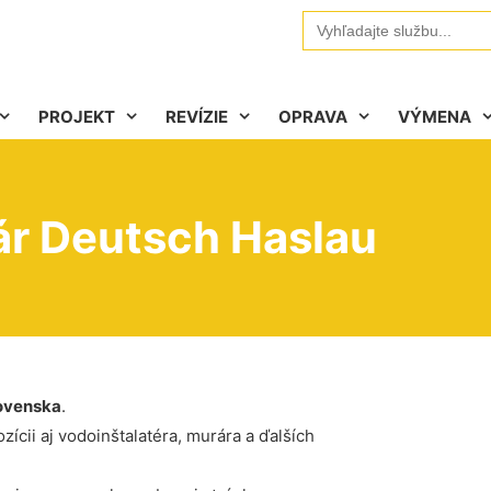
Search
for:
PROJEKT
REVÍZIE
OPRAVA
VÝMENA
ár Deutsch Haslau
ovenska
.
ícii aj vodoinštalatéra, murára a ďalších