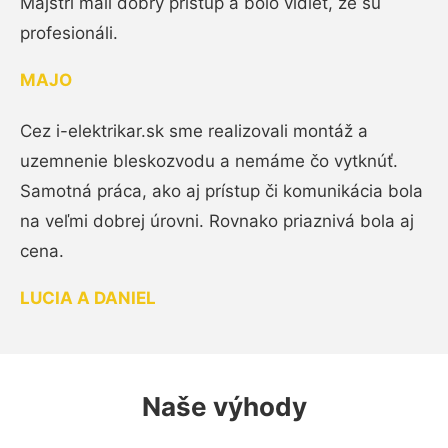
Majstri mali dobrý prístup a bolo vidieť, že sú
profesionáli.
MAJO
Cez i-elektrikar.sk sme realizovali montáž a
uzemnenie bleskozvodu a nemáme čo vytknúť.
Samotná práca, ako aj prístup či komunikácia bola
na veľmi dobrej úrovni. Rovnako priaznivá bola aj
cena.
LUCIA A DANIEL
Naše výhody