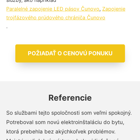
služby, ako napríklad
Paralelné zapojenie LED pásov Čunovo
,
Zapojenie
trojfázového prúdového chrániča Čunovo
.
POŽIADAŤ O CENOVÚ PONUKU
Referencie
So službami tejto spoločnosti som veľmi spokojný.
Potreboval som novú elektroinštaláciu do bytu,
ktorá prebehla bez akýchkoľvek problémov.