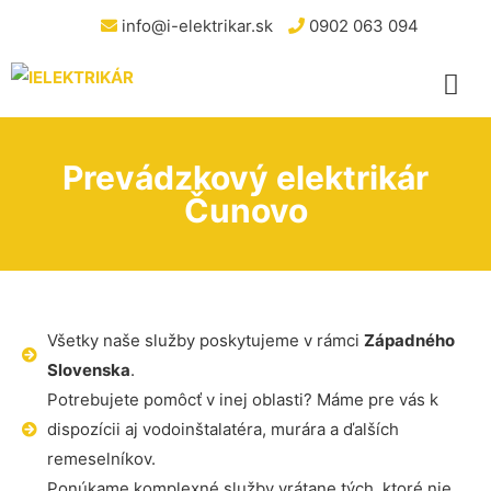
info@i-elektrikar.sk
0902 063 094
Prevádzkový elektrikár
Čunovo
Všetky naše služby poskytujeme v rámci
Západného
Slovenska
.
Potrebujete pomôcť v inej oblasti? Máme pre vás k
dispozícii aj vodoinštalatéra, murára a ďalších
remeselníkov.
Ponúkame komplexné služby vrátane tých, ktoré nie