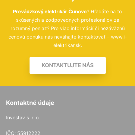
Prevádzkový elektrikár Čunovo
? Hľadáte na to
skúsených a zodpovedných profesionálov za
rozumný peniaz? Pre viac informácií či nezáväznú
cenovú ponuku nás neváhajte kontaktovať – www.i-
elektrikar.sk.
KONTAKTUJTE NÁS
Kontaktné údaje
Investav s. r. o.
IČO: 55912222