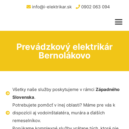
info@i-elektrikar.sk
0902 063 094
Prevádzkový elektrikár
Bernolákovo
Všetky naše služby poskytujeme v rámci
Západného
Slovenska
.
Potrebujete pomôcť v inej oblasti? Máme pre vás k
dispozícii aj vodoinštalatéra, murára a ďalších
remeselníkov.
Ponúkame komplexné služby vrátane tých, ktoré nie