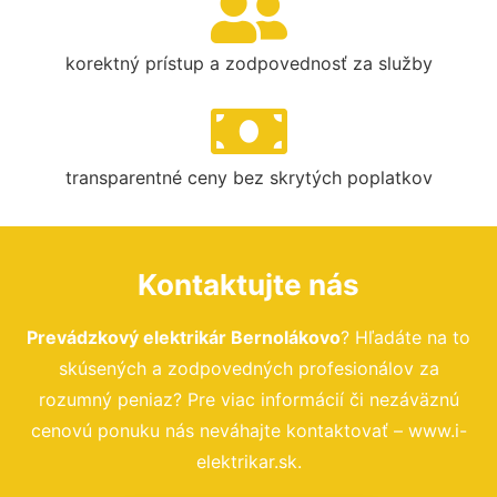
korektný prístup a zodpovednosť za služby
transparentné ceny bez skrytých poplatkov
Kontaktujte nás
Prevádzkový elektrikár Bernolákovo
? Hľadáte na to
skúsených a zodpovedných profesionálov za
rozumný peniaz? Pre viac informácií či nezáväznú
cenovú ponuku nás neváhajte kontaktovať – www.i-
elektrikar.sk.