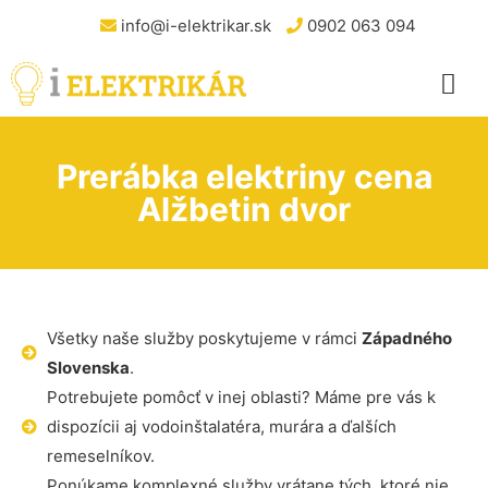
info@i-elektrikar.sk
0902 063 094
Prerábka elektriny cena
Alžbetin dvor
Všetky naše služby poskytujeme v rámci
Západného
Slovenska
.
Potrebujete pomôcť v inej oblasti? Máme pre vás k
dispozícii aj vodoinštalatéra, murára a ďalších
remeselníkov.
Ponúkame komplexné služby vrátane tých, ktoré nie