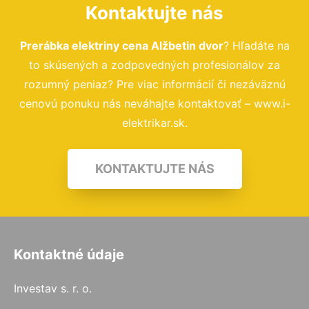
Kontaktujte nás
Prerábka elektriny cena Alžbetin dvor
? Hľadáte na
to skúsených a zodpovedných profesionálov za
rozumný peniaz? Pre viac informácií či nezáväznú
cenovú ponuku nás neváhajte kontaktovať – www.i-
elektrikar.sk.
KONTAKTUJTE NÁS
Kontaktné údaje
Investav s. r. o.