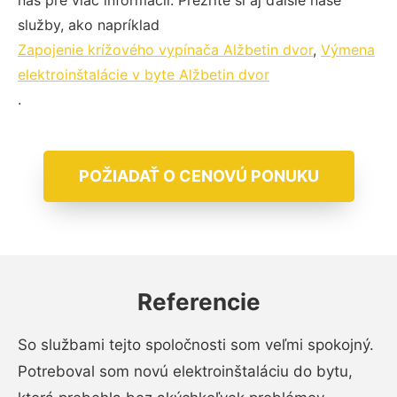
nás pre viac informácií. Prezrite si aj ďalšie naše
služby, ako napríklad
Zapojenie krížového vypínača Alžbetin dvor
,
Výmena
elektroinštalácie v byte Alžbetin dvor
.
POŽIADAŤ O CENOVÚ PONUKU
Referencie
So službami tejto spoločnosti som veľmi spokojný.
Potreboval som novú elektroinštaláciu do bytu,