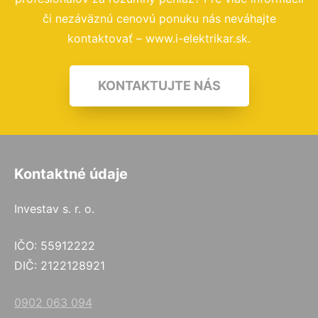
či nezáväznú cenovú ponuku nás neváhajte
kontaktovať – www.i-elektrikar.sk.
KONTAKTUJTE NÁS
Kontaktné údaje
Investav s. r. o.
IČO: 55912222
DIČ: 2122128921
0902 063 094