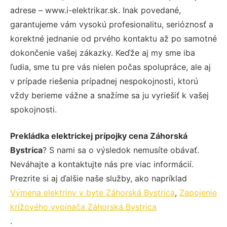
adrese – www.i-elektrikar.sk. Inak povedané,
garantujeme vám vysokú profesionalitu, serióznosť a
korektné jednanie od prvého kontaktu až po samotné
dokončenie vašej zákazky. Keďže aj my sme iba
ľudia, sme tu pre vás nielen počas spolupráce, ale aj
v prípade riešenia prípadnej nespokojnosti, ktorú
vždy berieme vážne a snažíme sa ju vyriešiť k vašej
spokojnosti.
Prekládka elektrickej prípojky cena Záhorská
Bystrica
? S nami sa o výsledok nemusíte obávať.
Neváhajte a kontaktujte nás pre viac informácií.
Prezrite si aj ďalšie naše služby, ako napríklad
Výmena elektriny v byte Záhorská Bystrica
,
Zapojenie
krížového vypínača Záhorská Bystrica
.