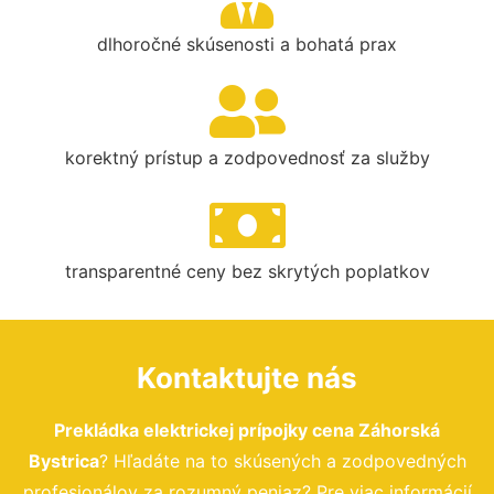
dlhoročné skúsenosti a bohatá prax
korektný prístup a zodpovednosť za služby
transparentné ceny bez skrytých poplatkov
Kontaktujte nás
Prekládka elektrickej prípojky cena Záhorská
Bystrica
? Hľadáte na to skúsených a zodpovedných
profesionálov za rozumný peniaz? Pre viac informácií