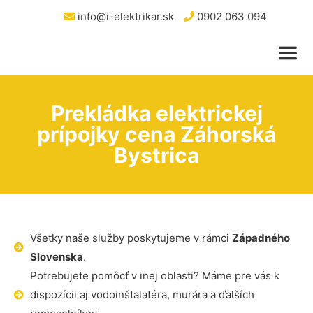
info@i-elektrikar.sk
0902 063 094
Prekládka elektrickej
prípojky cena Záhorská
Bystrica
Všetky naše služby poskytujeme v rámci
Západného
Slovenska
.
Potrebujete pomôcť v inej oblasti? Máme pre vás k
dispozícii aj vodoinštalatéra, murára a ďalších