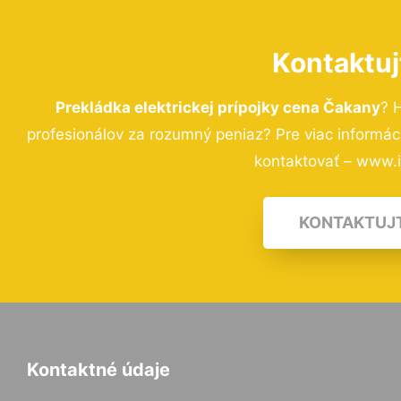
Kontaktuj
Prekládka elektrickej prípojky cena Čakany
? 
profesionálov za rozumný peniaz? Pre viac informá
kontaktovať – www.i-
KONTAKTUJ
Kontaktné údaje