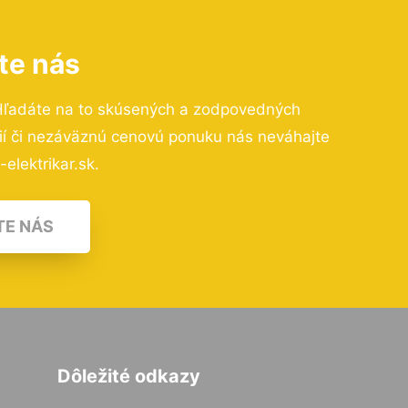
te nás
Hľadáte na to skúsených a zodpovedných
cií či nezáväznú cenovú ponuku nás neváhajte
elektrikar.sk.
TE NÁS
Dôležité odkazy