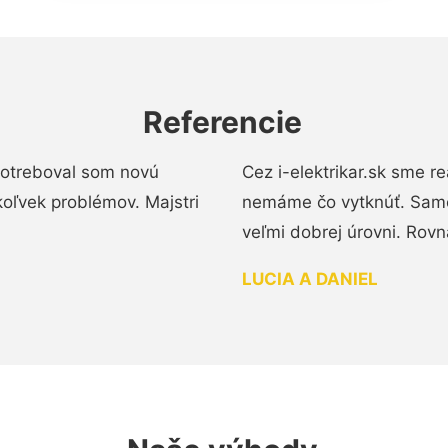
Referencie
 Potreboval som novú
Cez i-elektrikar.sk sme 
koľvek problémov. Majstri
nemáme čo vytknúť. Samot
veľmi dobrej úrovni. Rovn
LUCIA A DANIEL