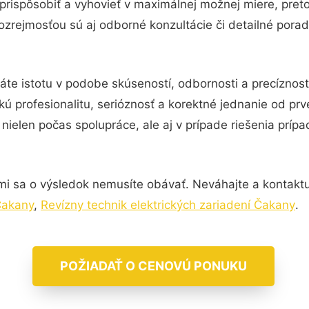
prispôsobiť a vyhovieť v maximálnej možnej miere, pret
zrejmosťou sú aj odborné konzultácie či detailné porad
áte istotu v podobe skúseností, odbornosti a precíznos
kú profesionalitu, serióznosť a korektné jednanie od p
nielen počas spolupráce, ale aj v prípade riešenia príp
mi sa o výsledok nemusíte obávať. Neváhajte a kontaktujte
 Čakany
,
Revízny technik elektrických zariadení Čakany
.
POŽIADAŤ O CENOVÚ PONUKU