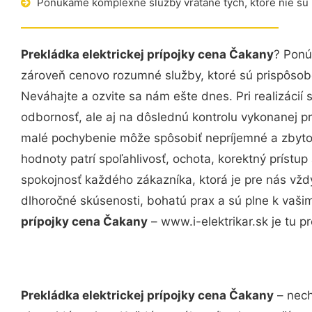
Ponúkame komplexné služby vrátane tých, ktoré nie sú
Prekládka elektrickej prípojky cena Čakany
? Ponú
zároveň cenovo rozumné služby, ktoré sú prispôso
Neváhajte a ozvite sa nám ešte dnes. Pri realizácií
odbornosť, ale aj na dôslednú kontrolu vykonanej p
malé pochybenie môže spôsobiť nepríjemné a zbyto
hodnoty patrí spoľahlivosť, ochota, korektný príst
spokojnosť každého zákazníka, ktorá je pre nás vžd
dlhoročné skúsenosti, bohatú prax a sú plne k vaš
prípojky cena Čakany
– www.i-elektrikar.sk je tu pr
Prekládka elektrickej prípojky cena Čakany
– nech