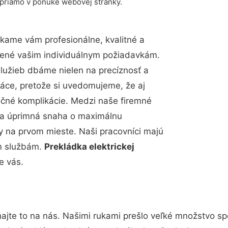
 priamo v ponuke webovej stránky.
kame vám profesionálne, kvalitné a
bené vašim individuálnym požiadavkám.
 služieb dbáme nielen na precíznosť a
ráce, pretože si uvedomujeme, že aj
čné komplikácie. Medzi naše firemné
up a úprimná snaha o maximálnu
y na prvom mieste. Naši pracovníci majú
im službám.
Prekládka elektrickej
e vás.
ajte to na nás. Našimi rukami prešlo veľké množstvo sp