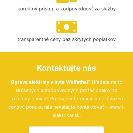
korektný prístup a zodpovednosť za služby
transparentné ceny bez skrytých poplatkov
Kontaktujte nás
Oprava elektriny v byte Wolfsthal
? Hľadáte na to
skúsených a zodpovedných profesionálov za
rozumný peniaz? Pre viac informácií či nezáväznú
cenovú ponuku nás neváhajte kontaktovať – www.i-
elektrikar.sk.