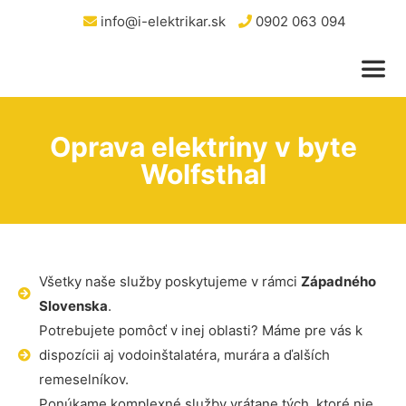
info@i-elektrikar.sk
0902 063 094
Oprava elektriny v byte
Wolfsthal
Všetky naše služby poskytujeme v rámci
Západného
Slovenska
.
Potrebujete pomôcť v inej oblasti? Máme pre vás k
dispozícii aj vodoinštalatéra, murára a ďalších
remeselníkov.
Ponúkame komplexné služby vrátane tých, ktoré nie