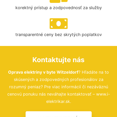
korektný prístup a zodpovednosť za služby
transparentné ceny bez skrytých poplatkov
Kontaktujte nás
Oprava elektriny v byte Witzeldorf
? Hľadáte na to
skúsených a zodpovedných profesionálov za
rozumný peniaz? Pre viac informácií či nezáväznú
cenovú ponuku nás neváhajte kontaktovať – www.i-
elektrikar.sk.