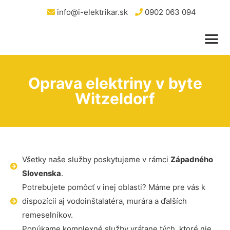
info@i-elektrikar.sk
0902 063 094
Oprava elektriny v byte
Witzeldorf
Všetky naše služby poskytujeme v rámci
Západného
Slovenska
.
Potrebujete pomôcť v inej oblasti? Máme pre vás k
dispozícii aj vodoinštalatéra, murára a ďalších
remeselníkov.
Ponúkame komplexné služby vrátane tých, ktoré nie