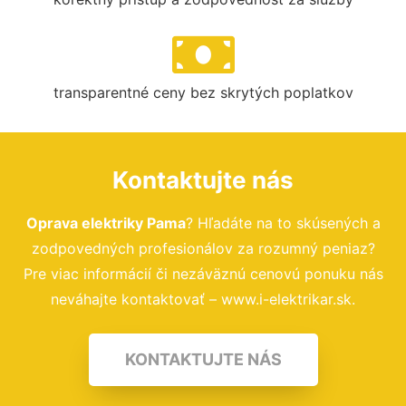
transparentné ceny bez skrytých poplatkov
Kontaktujte nás
Oprava elektriky Pama
? Hľadáte na to skúsených a
zodpovedných profesionálov za rozumný peniaz?
Pre viac informácií či nezáväznú cenovú ponuku nás
neváhajte kontaktovať – www.i-elektrikar.sk.
KONTAKTUJTE NÁS