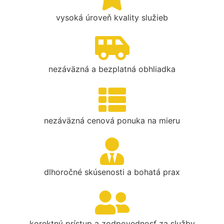
vysoká úroveň kvality služieb
nezáväzná a bezplatná obhliadka
nezáväzná cenová ponuka na mieru
dlhoročné skúsenosti a bohatá prax
korektný prístup a zodpovednosť za služby