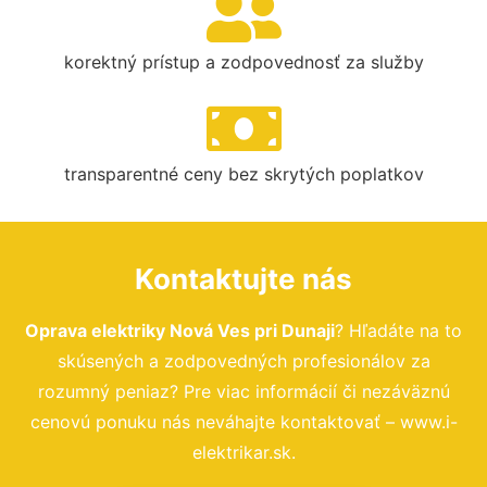
korektný prístup a zodpovednosť za služby
transparentné ceny bez skrytých poplatkov
Kontaktujte nás
Oprava elektriky Nová Ves pri Dunaji
? Hľadáte na to
skúsených a zodpovedných profesionálov za
rozumný peniaz? Pre viac informácií či nezáväznú
cenovú ponuku nás neváhajte kontaktovať – www.i-
elektrikar.sk.