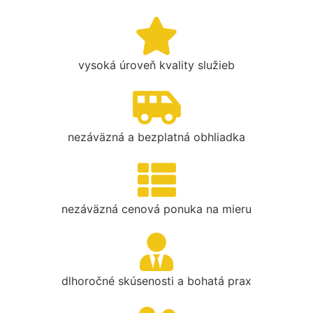
vysoká úroveň kvality služieb
nezáväzná a bezplatná obhliadka
nezáväzná cenová ponuka na mieru
dlhoročné skúsenosti a bohatá prax