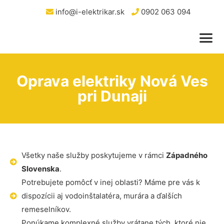
info@i-elektrikar.sk
0902 063 094
Oprava elektriky Nová Ves
pri Dunaji
Všetky naše služby poskytujeme v rámci
Západného
Slovenska
.
Potrebujete pomôcť v inej oblasti? Máme pre vás k
dispozícii aj vodoinštalatéra, murára a ďalších
remeselníkov.
Ponúkame komplexné služby vrátane tých, ktoré nie