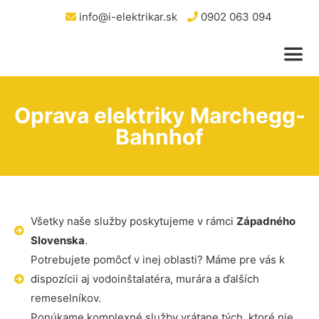
info@i-elektrikar.sk
0902 063 094
Oprava elektriky Marchegg-
Bahnhof
Všetky naše služby poskytujeme v rámci
Západného
Slovenska
.
Potrebujete pomôcť v inej oblasti? Máme pre vás k
dispozícii aj vodoinštalatéra, murára a ďalších
remeselníkov.
Ponúkame komplexné služby vrátane tých, ktoré nie