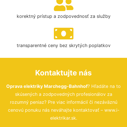
korektný prístup a zodpovednosť za služby
transparentné ceny bez skrytých poplatkov
Kontaktujte nás
Oprava elektriky Marchegg-Bahnhof
? Hľadáte na to
skúsených a zodpovedných profesionálov za
rozumný peniaz? Pre viac informácií či nezáväznú
cenovú ponuku nás neváhajte kontaktovať – www.i-
elektrikar.sk.