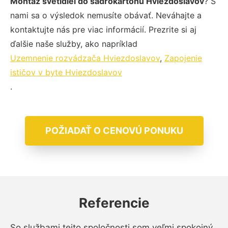
Montáž svetidiel do sadrokartónu Hviezdoslavov
? S
nami sa o výsledok nemusíte obávať. Neváhajte a
kontaktujte nás pre viac informácií. Prezrite si aj
ďalšie naše služby, ako napríklad
Uzemnenie rozvádzača Hviezdoslavov
,
Zapojenie
ističov v byte Hviezdoslavov
.
POŽIADAŤ O CENOVÚ PONUKU
Referencie
So službami tejto spoločnosti som veľmi spokojný.