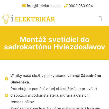
info@i-elektrikar.sk
0902 063 094
Montáž svetidiel do
sadrokartónu Hviezdoslavov
Všetky naše služby poskytujeme v rámci
Západného
Slovenska
.
Potrebujete pomôcť v inej oblasti? Máme pre vás k
dispozícii aj vodoinštalatéra, murára a ďalších
remeselníkov.
Ponúkame komplexné služby vrátane tých, ktoré nie