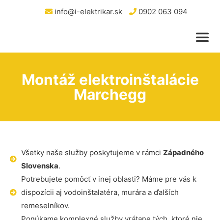
info@i-elektrikar.sk
0902 063 094
Montáž elektroinštalácie
Marchegg
Všetky naše služby poskytujeme v rámci
Západného
Slovenska
.
Potrebujete pomôcť v inej oblasti? Máme pre vás k
dispozícii aj vodoinštalatéra, murára a ďalších
remeselníkov.
Ponúkame komplexné služby vrátane tých, ktoré nie