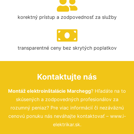
korektný prístup a zodpovednosť za služby
transparentné ceny bez skrytých poplatkov
Kontaktujte nás
Montáž elektroinštalácie Marchegg
? Hľadáte na to
skúsených a zodpovedných profesionálov za
rozumný peniaz? Pre viac informácií či nezáväznú
cenovú ponuku nás neváhajte kontaktovať – www.i-
elektrikar.sk.