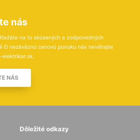
te nás
Hľadáte na to skúsených a zodpovedných
cií či nezáväznú cenovú ponuku nás neváhajte
elektrikar.sk.
TE NÁS
Dôležité odkazy