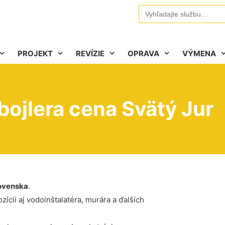
Search
for:
PROJEKT
REVÍZIE
OPRAVA
VÝMENA
bojlera cena Svätý Jur
ovenska
.
ícii aj vodoinštalatéra, murára a ďalších