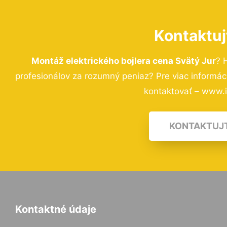
Kontaktuj
Montáž elektrického bojlera cena Svätý Jur
? 
profesionálov za rozumný peniaz? Pre viac informá
kontaktovať – www.i-
KONTAKTUJ
Kontaktné údaje