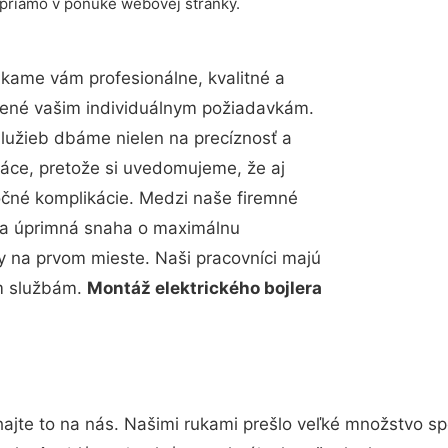
 priamo v ponuke webovej stránky.
kame vám profesionálne, kvalitné a
bené vašim individuálnym požiadavkám.
 služieb dbáme nielen na precíznosť a
ráce, pretože si uvedomujeme, že aj
čné komplikácie. Medzi naše firemné
up a úprimná snaha o maximálnu
y na prvom mieste. Naši pracovníci majú
im službám.
Montáž elektrického bojlera
ajte to na nás. Našimi rukami prešlo veľké množstvo s