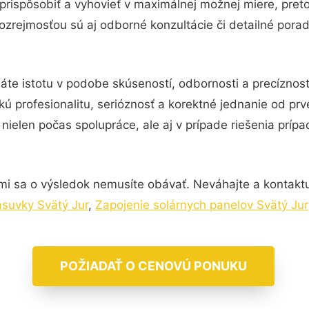
prispôsobiť a vyhovieť v maximálnej možnej miere, pret
zrejmosťou sú aj odborné konzultácie či detailné porad
áte istotu v podobe skúseností, odbornosti a precíznos
kú profesionalitu, serióznosť a korektné jednanie od p
nielen počas spolupráce, ale aj v prípade riešenia príp
mi sa o výsledok nemusíte obávať. Neváhajte a kontaktujte
ásuvky Svätý Jur
,
Zapojenie solárnych panelov Svätý Jur
POŽIADAŤ O CENOVÚ PONUKU