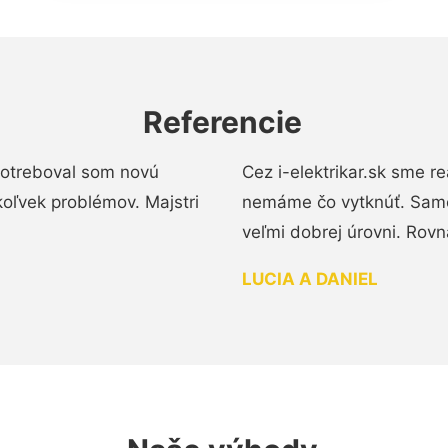
Referencie
 Potreboval som novú
Cez i-elektrikar.sk sme 
koľvek problémov. Majstri
nemáme čo vytknúť. Samot
veľmi dobrej úrovni. Rovn
LUCIA A DANIEL