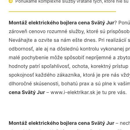
Ponúkame komplexné služby vrátane tých, ktoré nie sú
Montáž elektrického bojlera cena Svätý Jur
? Ponú
zároveň cenovo rozumné služby, ktoré sú prispôso
Neváhajte a ozvite sa nám ešte dnes. Pri realizácií
odbornosť, ale aj na dôslednú kontrolu vykonanej p
malé pochybenie môže spôsobiť nepríjemné a zbyto
hodnoty patrí spoľahlivosť, ochota, korektný príst
spokojnosť každého zákazníka, ktorá je pre nás vžd
dlhoročné skúsenosti, bohatú prax a sú plne k vaš
cena Svätý Jur
– www.i-elektrikar.sk je tu pre vás.
Montáž elektrického bojlera cena Svätý Jur
– nech